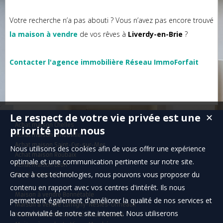
Votre recherche n’a pas abouti ? Vous n’avez pas encore trouvé
la maison à vendre
de vos rêves à
Liverdy-en-Brie
?
Contacter l'agence immobilière Réseau ImmoForfait
Le respect de votre vie privée est une
✕
Achat maison Chelles
priorité pour nous
Achat maison Arnouville
Achat maison Saint-Cyr-sur-Mer
Nous utilisons des cookies afin de vous offrir une expérience
Achat maison Roubaix
optimale et une communication pertinente sur notre site.
Achat maison Léon
Grace à ces technologies, nous pouvons vous proposer du
Achat maison Santec
contenu en rapport avec vos centres d'intérêt. Ils nous
Maison à vendre Bonnétable
permettent également d'améliorer la qualité de nos services et
Maison à vendre Lumigny-Nesles-Ormeaux
la convivialité de notre site internet. Nous utiliserons
Maison à vendre La Ferté-sous-Jouarre