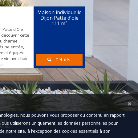
Vous avez un
son familiale
Maison individuelle
tissement
Dijon Patte d'oie
 appartements et
111 m²
/ Patte d'Oie
 découvrir cette
au charme
'une entrée,
e et équipée,
de vie avec baie
Détails
avec accès sur
es dont 2 avec
e mezzanine
lle d'eau et un
 cave complète
u...
✕
technologies, nous pouvons vous proposer du contenu en rapport
aires
t. Nous utiliserons uniquement les données personnelles pour
es-nous
e notre site, à l'exception des cookies essentiels à son
égales