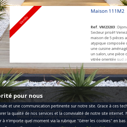
complètent ce bien. 
projet de grande mai
Maison 111M2
ou un projet d'inves
Vendu
locative avec 2 ou 3
un fond de co...
Ref. VM23203
: Dijon
Secteur prisé!! Venez
maison de 5 pièces 
atypique composée d
une cuisine aménagé
un salon, une pièce 
vitrée orientée sud 
l'extérieur, 4 chambr
dressing, une grand
avec dressing, une sa
wc indépendant. Une
ce bien. Huisseries do
orité pour nous
timale et une communication pertinente sur notre site. Grace à ces 
Maison à vendre Bonnétable
Nos Honor
er la qualité de nos services et la convivialité de notre site interne
Maison à vendre Lumigny-Nesles-Ormeaux
Qui somm
 à n'importe quel moment via la rubrique "Gérer les cookies" en bas d
Maison à vendre La Ferté-sous-Jouarre
Mentions l