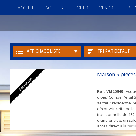
ACCUEIL
ACHETER
LOUER
VENDRE
EST
AFFICHAGE LISTE
TRI PAR DÉFAUT
Maison 5 pièce
Exclusivité
Ref. VM20943
: Exclu
d'oie/ Combe Persil 
secteur résidentiel p
découvrir cette bell
traditionnelle de 13
d'une entrée, un sal
accès direct à la terr
jardin, une cuisine 