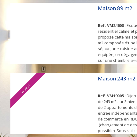
aménagée et équipée
une salle de bain et u
Maison 89 m2
une chambre en mez
belle pièce pour un f
et...
Ref. VM24608
: Exclu
résidentiel calme et p
propose cette maison
m2 composée d'une b
séjour, une cuisine
équipée, un dégage
sur une chambre ave
salle d'eau avec wc.
comble. En Rdc, une 
wc séparé, une pièc
Maison 243 m2
y créer soit une suit
A saisir
salle d'eau privative 
Ref. VM19005
: Dijo
de 243 m2 sur 3 niv
de 2 appartements d
entrée indépendante
de commerce en RDC
(changement de dest
possible). Sous-sol c
jardin et une grande