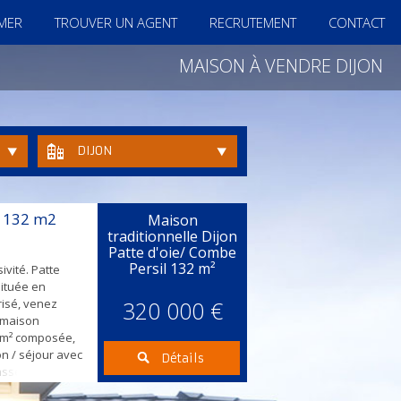
IMER
TROUVER UN AGENT
RECRUTEMENT
CONTACT
MAISON À VENDRE DIJON
DIJON
s 132 m2
Maison
traditionnelle Dijon
Patte d'oie/ Combe
Persil
132 m²
sivité. Patte
Située en
risé, venez
320 000 €
e maison
2 m² composée,
on / séjour avec
Détails
asse et au
indépendante