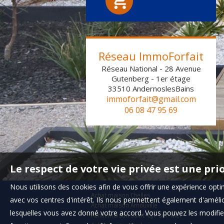
Réseau ImmoForfait
Réseau National - 28 Avenue
Gutenberg - 1er étage
33510
AndernoslesBains
immoforfait@gmail.com
06 08 47 95 69
Le respect de votre vie privée est une pri
Nous utilisons des cookies afin de vous offrir une expérience op
Achat maison Chelles
avec vos centres d'intérêt. Ils nous permettent également d'amélior
Achat maison Arnouville
lesquelles vous avez donné votre accord. Vous pouvez les modifier
Achat maison Saint-Cyr-sur-Mer