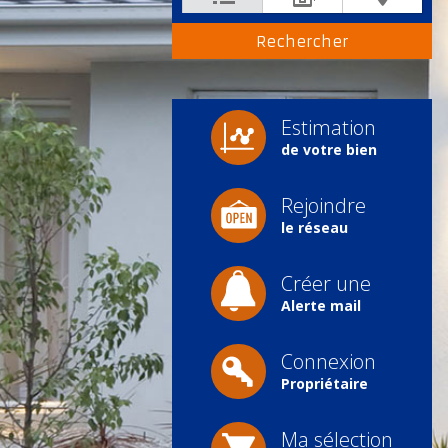
Estimation
de votre bien
Rejoindre
le réseau
Créer une
Alerte mail
Connexion
Propriétaire
Ma sélection