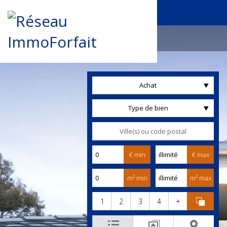
Achat
Type de bien
€ min
€ max
m² min
m² max
1
2
3
4
+