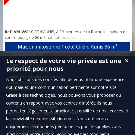
Ref. VM1860
: CIRE d'AUNIS, à 29 minutes de La Rochelle, maison de
centre bourg de 86 m2 habitables environ (95 m2 au plancher) sur
une parcelle de 158 m2. En rez de chaussée, le bien comporte une
Maison mitoyenne 1 côté Ciré-d'Aunis
86 m²
entrée de 4 m2, un salon séjour cuisine de 43 m2 environ, 2
chambres à l'est de 11.5 m2 chacune, une salle d'eau de 4.4 m2, un
Le respect de votre vie privée est une
✕
w.c, un placard, une grande terrasse de 35 m2, deux places de
Achat maison Chelles
parking sur la pr...
priorité pour nous
Achat maison Arnouville
Achat maison Saint-Cyr-sur-Mer
Nous utilisons des cookies afin de vous offrir une expérience
Achat maison Roubaix
optimale et une communication pertinente sur notre site.
Achat maison Léon
Grace à ces technologies, nous pouvons vous proposer du
Achat maison Santec
contenu en rapport avec vos centres d'intérêt. Ils nous
Maison à vendre Bonnétable
permettent également d'améliorer la qualité de nos services et
Maison à vendre Lumigny-Nesles-Ormeaux
la convivialité de notre site internet. Nous utiliserons
Maison à vendre La Ferté-sous-Jouarre
Maison à vendre Le Vieux-Marché
uniquement les données personnelles pour lesquelles vous
Maison à vendre Rouessé-Fontaine
avez donné votre accord. Vous pouvez les modifier à