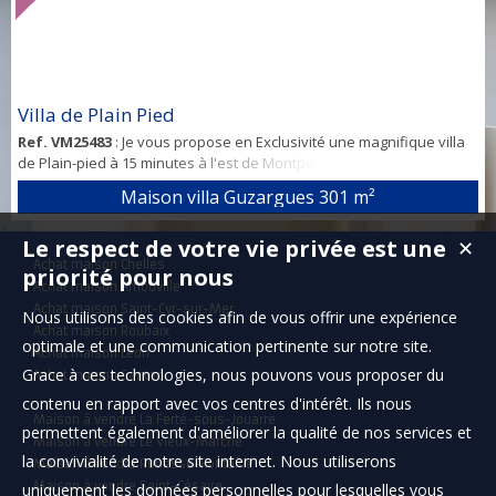
Villa de Plain Pied
Ref. VM25483
: Je vous propose en Exclusivité une magnifique villa
de Plain-pied à 15 minutes à l'est de Montpellier et à 2 minutes du
"LIEN". Cette villa a une surface habitable de 271 m2, complétée par
Maison villa Guzargues
301 m²
un studio attenant de 30 m2. Elle a été construite en 2003 et
rénovée en 2021. La parcelle de terrain est plate et mesure plus de
Le respect de votre vie privée est une
✕
2000 m2. La villa comprend une vaste entrée, une cuisine avec
Achat maison Chelles
arrière...
priorité pour nous
Achat maison Arnouville
Achat maison Saint-Cyr-sur-Mer
Nous utilisons des cookies afin de vous offrir une expérience
Achat maison Roubaix
optimale et une communication pertinente sur notre site.
Achat maison Léon
Grace à ces technologies, nous pouvons vous proposer du
Achat maison Santec
contenu en rapport avec vos centres d'intérêt. Ils nous
Maison à vendre La Ferté-sous-Jouarre
permettent également d'améliorer la qualité de nos services et
Maison à vendre Le Vieux-Marché
la convivialité de notre site internet. Nous utiliserons
Maison à vendre Rouessé-Fontaine
Maison à vendre Saint-Césaire
uniquement les données personnelles pour lesquelles vous