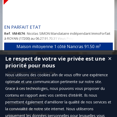
EN PARFAIT ETAT
Ref. VM4574
: Nicolas SIMON Mandataire indépendant ImmoForfait
à ROYAN (17200) au 06.27.91.70.31 Vous Propose: EN PARFAIT ETAT
Une Maison récente proche du centre de plain pied d'environ 91m².
Maison mitoyenne 1 côté Nancras
91.50 m²
Comprenant: séjour avec coin cuisine de 45m², 3 chambres, salle de
bains avec douche, WC séparé - Grand Garage traversant + parking
Le respect de votre vie privée est une
✕
devant la maison - Jardin privatif avec vue campagne - Terrasse -
Achat maison Chelles
Pas sur ...
priorité pour nous
Achat maison Arnouville
Achat maison Saint-Cyr-sur-Mer
Nous utilisons des cookies afin de vous offrir une expérience
Achat maison Roubaix
optimale et une communication pertinente sur notre site.
Achat maison Léon
Grace à ces technologies, nous pouvons vous proposer du
Achat maison Santec
contenu en rapport avec vos centres d'intérêt. Ils nous
Maison à vendre Saintes
permettent également d'améliorer la qualité de nos services et
Maison à vendre Saintes
la convivialité de notre site internet. Nous utiliserons
Maison à louer Bordeaux
Maison à vendre Bonnétable
uniquement les données personnelles pour lesquelles vous