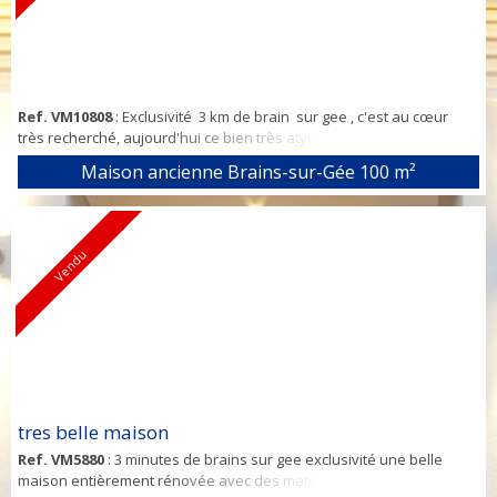
Ref. VM10808
: Exclusivité 3 km de brain sur gee , c'est au cœur
très recherché, aujourd'hui ce bien très atypique... Cette maison
familiale, offre un potentiel rare. Au rez-de-chaussée, une belle
Maison ancienne Brains-sur-Gée
100 m²
pièce de vie avec cuisine semis-ouverte, donnant sur une véranda
1 chambre sdb. Au premier étage, on retrouve 2 chambres, une
pièce supplémentaire idéale pour une chambre d'amis ou d'enfant,
vient...
Vendu
tres belle maison
Ref. VM5880
: 3 minutes de brains sur gee exclusivité une belle
maison entièrement rénovée avec des matériaux de qualité. À l'abri