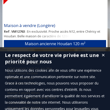
Maison à vendre (Longère)
Ref. VM12763
: En exclusivité. Proche accès N12, entre Chérisy et
Houdan. Belle maison de caractère de 120m2 comprenant: séjour,
salon avec cheminée insert, cuisine aménagée et équipée, salle de
Maison ancienne Houdan
120 m²
bains avec douche, wc. A l' étage : 2 chambres, un bureau pouvant
servir de 3ème chambre, wc avec lave mains. Garage.
Le respect de votre vie privée est une
✕
Dépendances : 1 pièce carrelée et 2 ateliers. L'ensemble sur un
Achat maison Chelles
terrain d'environ 392 m2. C...
priorité pour nous
Achat maison Arnouville
Achat maison Saint-Cyr-sur-Mer
Nous utilisons des cookies afin de vous offrir une expérience
Achat maison Roubaix
optimale et une communication pertinente sur notre site.
Achat maison Léon
Grace à ces technologies, nous pouvons vous proposer du
Achat maison Santec
contenu en rapport avec vos centres d'intérêt. Ils nous
Maison à vendre Nîmes
permettent également d'améliorer la qualité de nos services et
Maison à vendre Saint-Pol-de-Léon
la convivialité de notre site internet. Nous utiliserons
Maison à vendre Saintes
Maison à vendre Saintes
uniquement les données personnelles pour lesquelles vous