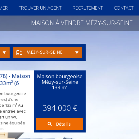
IMER
TROUVER UN AGENT
RECRUTEMENT
CONTACT
MAISON À VENDRE MÉZY-SUR-SEINE
MÉZY-SUR-SEINE
(78) - Maison
Maison bourgeoise
Mézy-sur-Seine
133m² (6
133 m²
on bourgeoise
res) d'une
 de 133 m² Au
394 000 €
e entrée avec
ert un WC
isine équipée
Détails
² avec cheminée
 terrasse et le