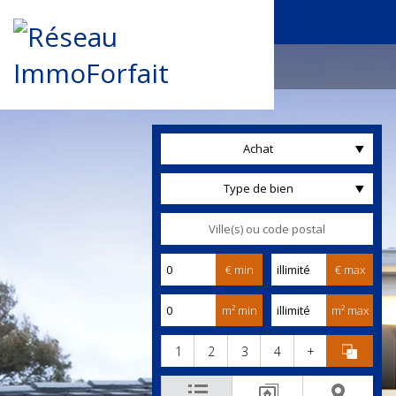
Achat
Type de bien
€ min
€ max
m² min
m² max
1
2
3
4
+