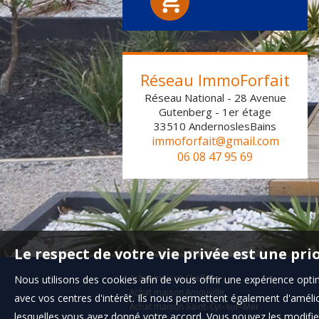
Réseau ImmoForfait
Réseau National - 28 Avenue
Gutenberg - 1er étage
33510
AndernoslesBains
immoforfait@gmail.com
06 08 47 95 69
Le respect de votre vie privée est une pri
Nous utilisons des cookies afin de vous offrir une expérience op
Achat maison Chelles
Achat maison Arnouville
avec vos centres d'intérêt. Ils nous permettent également d'amélior
Achat maison Saint-Cyr-sur-Mer
lesquelles vous avez donné votre accord. Vous pouvez les modifier