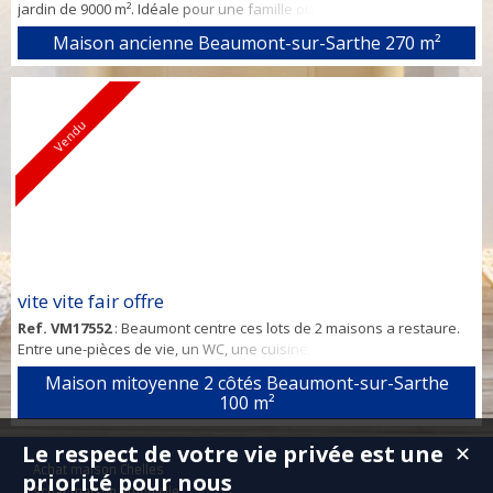
jardin de 9000 m². Idéale pour une famille ou chambre d'hôtes.
Petits travaux à prévoir. Commerces et école à proximité.
Maison ancienne Beaumont-sur-Sarthe
270 m²
Vendu
vite vite fair offre
Ref. VM17552
: Beaumont centre ces lots de 2 maisons a restaure.
Entre une-pièces de vie, un WC, une cuisine, débarra et une
courette a l'étage 3 chambres salle de bain et un grenier
Maison mitoyenne 2 côtés Beaumont-sur-Sarthe
aménageable. Elle est a restauré dans la totalité. À ce prix,
100 m²
Le respect de votre vie privée est une
✕
Achat maison Chelles
priorité pour nous
Achat maison Arnouville