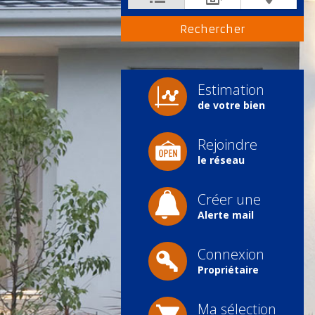
Estimation
de votre bien
Rejoindre
le réseau
Créer une
Alerte mail
Connexion
Propriétaire
Ma sélection