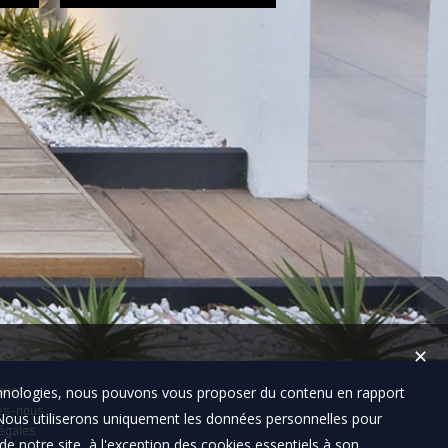
✕
technologies, nous pouvons vous proposer du contenu en rapport
aires
es-nous
t. Nous utiliserons uniquement les données personnelles pour
égales
e notre site, à l'exception des cookies essentiels à son