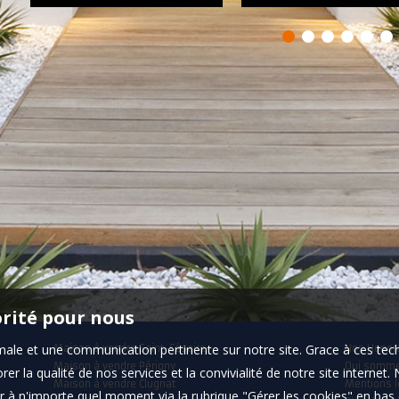
orité pour nous
timale et une communication pertinente sur notre site. Grace à ces 
Maison à vendre Saint-Césaire
Nos Honor
Maison à vendre Périgny
Qui somm
er la qualité de nos services et la convivialité de notre site interne
Maison à vendre Clugnat
Mentions l
 à n'importe quel moment via la rubrique "Gérer les cookies" en bas d