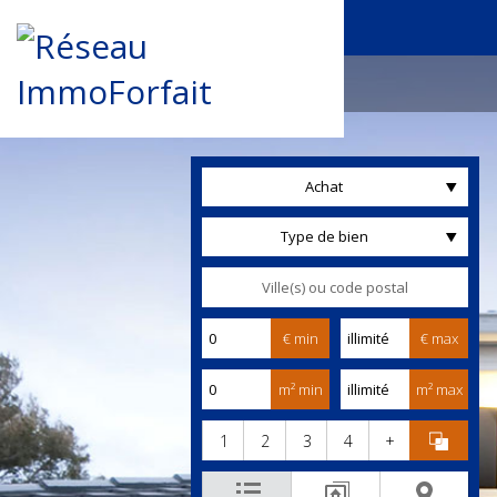
Achat
Type de bien
€ min
€ max
m² min
m² max
1
2
3
4
+