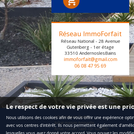
1
2
3
4
5
6
Réseau ImmoForfait
Réseau National - 28 Avenue
Gutenberg - 1er étage
33510
AndernoslesBains
immoforfait@gmail.com
06 08 47 95 69
Le respect de votre vie privée est une pri
Nous utilisons des cookies afin de vous offrir une expérience op
Achat maison Chelles
Achat maison Arnouville
avec vos centres d'intérêt. Ils nous permettent également d'amélior
Achat maison Saint-Cyr-sur-Mer
lesquelles vous avez donné votre accord. Vous pouvez les modifier