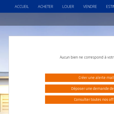
ACCUEIL
ACHETER
LOUER
VENDRE
EST
Aucun bien ne correspond à votr
Créer une alerte mai
Déposer une demande de
Consulter toutes nos off