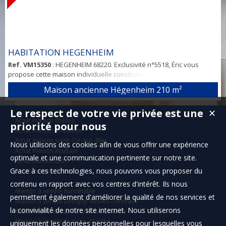
HABITATION HEGENHEIM
Ref. VM15350
: HEGENHEIM 68220. Exclusivité n°5518, Éric vous
propose cette maison individuelle construite dans les années 1930
d'une surface habitable de 210m² et 320 m² utile en totalité avec
Maison ancienne Hégenheim
210 m²
possibilité d'aménager deux habitations séparées. Elle se compose
au rez-de-chaussée, hall d’entrée, de deux entrées séparées,
Le respect de votre vie privée est une
✕
couloir, rangements, chambre ou bureau, salle à manger, cuisine
Achat maison Chelles
séparée, salle d’ea...
priorité pour nous
Achat maison Arnouville
Achat maison Saint-Cyr-sur-Mer
Nous utilisons des cookies afin de vous offrir une expérience
Achat maison Roubaix
optimale et une communication pertinente sur notre site.
Achat maison Léon
Grace à ces technologies, nous pouvons vous proposer du
Achat maison Santec
contenu en rapport avec vos centres d'intérêt. Ils nous
Maison à vendre Bonnétable
permettent également d'améliorer la qualité de nos services et
Maison à vendre Lumigny-Nesles-Ormeaux
la convivialité de notre site internet. Nous utiliserons
Maison à vendre La Ferté-sous-Jouarre
Maison à vendre Le Vieux-Marché
uniquement les données personnelles pour lesquelles vous