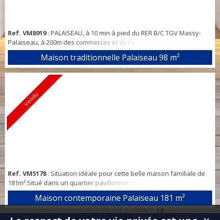
Ref. VM8919
: PALAISEAU, à 10 min à pied du RER B/C TGV Massy-
Palaiseau, à 200m des commerces et de l'école élémentaire.
Charmante maison de 98 m2 habitable et 114 m2 plancher avec un
Maison traditionnelle Palaiseau
98 m²
sous-sol total le tout édifié sur 423 m2 de terrain, elle comprend une
entrée, un séjour lumineux avec double exposition (EST et SUD) et
cheminée fonctionnelle, une salle à manger, une cuisine séparée
de 9 m2 avec ...
Vendu
Ref. VM5178
: Situation idéale pour cette belle maison familiale de
181m².Situé dans un quartier pavillonnaire prisé, dans un écrin de
verdure en impasse, ET non loin de toutes les commodités: axes
Maison contemporaine Palaiseau
181 m²
N118/A6, 5 min du pôle Paris Saclay, 5 min gare RER,5 min des
écoles, venez découvrir cette maison entièrement rénovée et