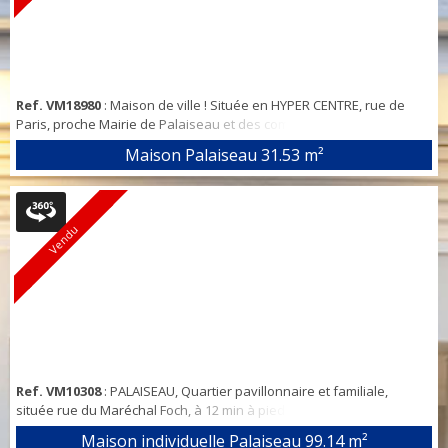
Ref. VM18980
: Maison de ville ! Située en HYPER CENTRE, rue de
Paris, proche Mairie de Palaiseau et des commerces, à 500m de la
gare RER B Palaiseau, au calme. Maison de ville de 31,53 m2 carrez
Maison Palaiseau
31.53 m²
de type 2 pièces sur 2 niveaux rénovée en 2015, comprenant : au
rez de chaussée, cuisine aménagée et équipée ouverte sur le
salon, un wc séparé. A l'étage, une pièce ouverte faisant office de
chambre avec un e...
Vendu
Ref. VM10308
: PALAISEAU, Quartier pavillonnaire et familiale,
située rue du Maréchal Foch, à 12 min à pied du RER B Massy-
Palaiseau et de tous les restaurants/ cinéma du quartier Atlantis, à
Maison individuelle Palaiseau
99.14 m²