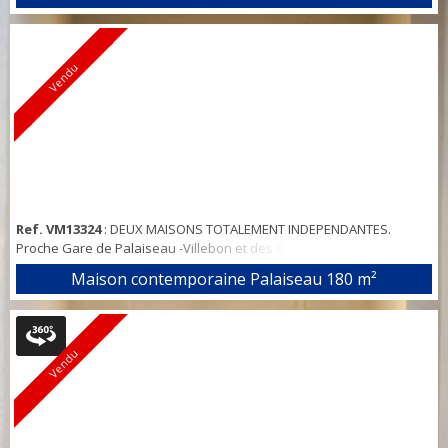
moins de 200m de l'école élémentaire et des commerces. Maison
de 99,14m2 édifiée sur 430 m2 de terrain comprenant, une entrée,
un séjour traversant de 22 m2 avec cheminée, vous avez un accès
direct sur la te...
Vendu
Ref. VM13324
: DEUX MAISONS TOTALEMENT INDEPENDANTES.
Proche Gare de Palaiseau -Villebon et des écoles. Dans un
environnement privilégié et très verdoyant. Idéal pour un achat
Maison contemporaine Palaiseau
180 m²
résidence principale + investissement locatif/cabinets professions
libérales. Une maison de 130m² et une maison R+1 de 33m² + 50m².
Sur terrain arboré de 1300m² , venez découvrir ces biens en parfait
état, encore sous garan...
Vendu