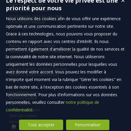
Le respect de votre vie privée est une
✕
décorée avec goût dans un style épuré et moderne! Cette maison
Achat maison Chelles
se caractérise par de...
priorité pour nous
Achat maison Arnouville
Achat maison Saint-Cyr-sur-Mer
Nous utilisons des cookies afin de vous offrir une expérience
Achat maison Roubaix
optimale et une communication pertinente sur notre site.
Achat maison Léon
Grace à ces technologies, nous pouvons vous proposer du
Achat maison Santec
contenu en rapport avec vos centres d'intérêt. Ils nous
Maison à vendre Bonnétable
permettent également d'améliorer la qualité de nos services et
Maison à vendre Lumigny-Nesles-Ormeaux
la convivialité de notre site internet. Nous utiliserons
Maison à vendre La Ferté-sous-Jouarre
Maison à vendre Le Vieux-Marché
uniquement les données personnelles pour lesquelles vous
Maison à vendre Rouessé-Fontaine
avez donné votre accord. Vous pouvez les modifier à
Maison à vendre Saint-Césaire
n'importe quel moment via la rubrique "Gérer les cookies" en
bas de notre site, à l'exception des cookies essentiels à son
Nos Honoraires
Qui sommes-nous
fonctionnement. Pour plus d'informations sur vos données
Mentions légales
personnelles, veuillez consulter
notre politique de
Plan du site
confidentialité
.
Espace propriétaire
Gérer les cookies
Logiciel immobilier
Tout accepter
Personnaliser