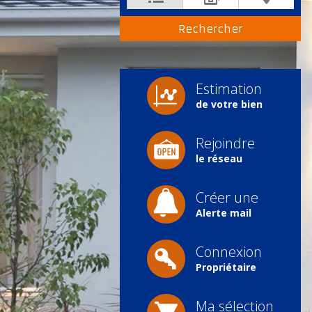
Estimation
de votre bien
Rejoindre
le réseau
Créer une
Alerte mail
Connexion
Propriétaire
Ma sélection