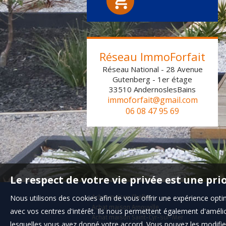
Réseau ImmoForfait
Réseau National - 28 Avenue
Gutenberg - 1er étage
33510
AndernoslesBains
immoforfait@gmail.com
06 08 47 95 69
Le respect de votre vie privée est une pri
Nous utilisons des cookies afin de vous offrir une expérience op
Achat maison Chelles
Achat maison Arnouville
avec vos centres d'intérêt. Ils nous permettent également d'amélior
Achat maison Saint-Cyr-sur-Mer
lesquelles vous avez donné votre accord. Vous pouvez les modifier