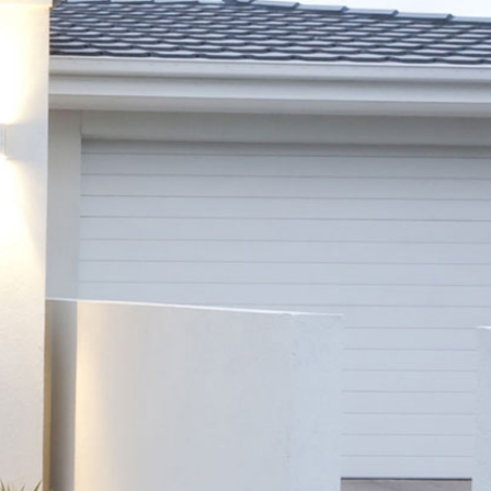
r une vaste
se, baignée de
vec un accès
à la pisci...