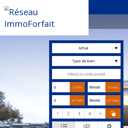
Achat
Type de bien
€ min
€ max
m² min
m² max
1
2
3
4
+