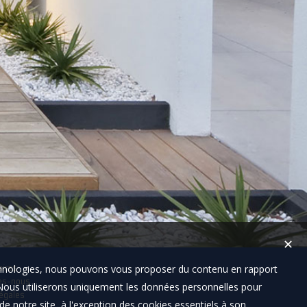
✕
technologies, nous pouvons vous proposer du contenu en rapport
aires
es-nous
t. Nous utiliserons uniquement les données personnelles pour
égales
e notre site, à l'exception des cookies essentiels à son