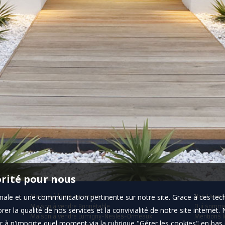
orité pour nous
timale et une communication pertinente sur notre site. Grace à ces 
Maison à louer Bordeaux
Nos Honor
Maison à vendre Bonnétable
Qui somm
er la qualité de nos services et la convivialité de notre site interne
Maison à vendre Lumigny-Nesles-Ormeaux
Mentions l
 à n'importe quel moment via la rubrique "Gérer les cookies" en bas d