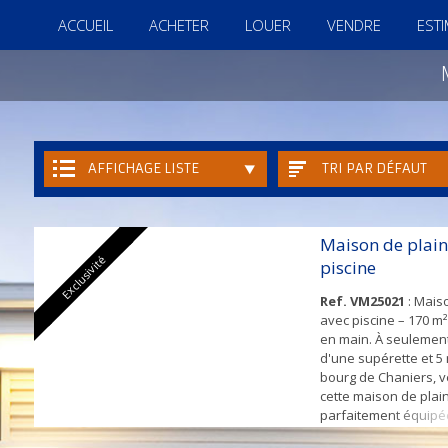
ACCUEIL
ACHETER
LOUER
VENDRE
EST
AFFICHAGE LISTE
TRI PAR DÉFAUT
Maison de plain
Exclusivité
piscine
Ref. VM25021
: Mais
avec piscine – 170 m²
en main. À seulemen
d'une supérette et 5
bourg de Chaniers, 
cette maison de plai
parfaitement équipé
le confort au quotidie