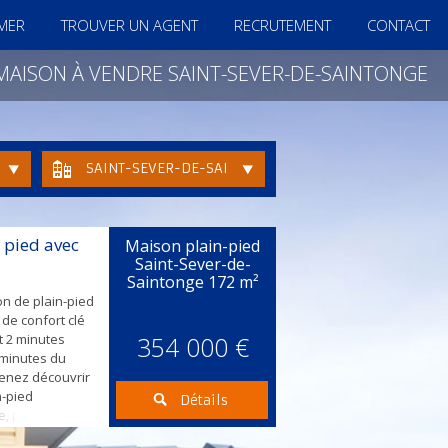
IMER
TROUVER UN AGENT
RECRUTEMENT
CONTACT
MAISON À VENDRE SAINT-SEVER-DE-SAINTONGE
SAINT-SEVER-DE-SAINTONGE
 pied avec
Maison plain-pied
Saint-Sever-de-
Saintonge
172 m²
on de plain-pied
 de confort clé
t 2 minutes
354 000 €
 minutes du
venez découvrir
n-pied
Détails
e, pensée pour
n. Dès l'entrée,