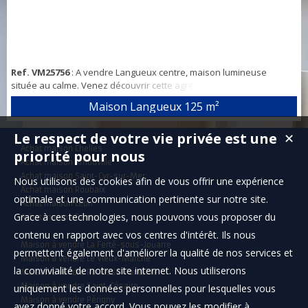
Ref. VM25756
: A vendre Langueux centre, maison lumineuse
située au calme. Venez découvrir cette agréable maison non
mitoyenne et sans vis-à-vis. La pièce de vie traversante située à
Maison Langueux
125 m²
l’étage est baignée de lumière. Avec sa cuisine équipée ouverte sur
le salon séjour et son petit balcon vous profiterez également de
Le respect de votre vie privée est une
✕
son poêle à granules. Ce niveau est complété par deux chambres
Achat maison Chelles
disposant chacune de placa...
priorité pour nous
Achat maison Arnouville
Achat maison Saint-Cyr-sur-Mer
Nous utilisons des cookies afin de vous offrir une expérience
Achat maison Roubaix
optimale et une communication pertinente sur notre site.
Achat maison Léon
Grace à ces technologies, nous pouvons vous proposer du
Achat maison Santec
contenu en rapport avec vos centres d'intérêt. Ils nous
Maison à vendre La Ferté-sous-Jouarre
permettent également d'améliorer la qualité de nos services et
Maison à vendre Le Vieux-Marché
la convivialité de notre site internet. Nous utiliserons
Maison à vendre Rouessé-Fontaine
Maison à vendre Saint-Césaire
uniquement les données personnelles pour lesquelles vous
Maison à vendre Périgny
avez donné votre accord. Vous pouvez les modifier à