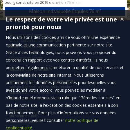
bourg construite en 2019 d'environ 76m² comprenant: séjour avec
coin cuisine, 3 chambres, salle d'eau WC - Garage - Jardin - Frais de
Maison individuelle Étaules
76 m²
notaires réduits
Le respect de votre vie privée est une
✕
priorité pour nous
Achat maison Chelles
Achat maison Arnouville
Nous utilisons des cookies afin de vous offrir une expérience
Achat maison Saint-Cyr-sur-Mer
optimale et une communication pertinente sur notre site.
Achat maison Roubaix
Grace à ces technologies, nous pouvons vous proposer du
Achat maison Léon
Achat maison Santec
contenu en rapport avec vos centres d'intérêt. Ils nous
permettent également d'améliorer la qualité de nos services et
Maison à louer Bordeaux
la convivialité de notre site internet. Nous utiliserons
Maison à vendre Bonnétable
Maison à vendre Lumigny-Nesles-Ormeaux
uniquement les données personnelles pour lesquelles vous
Maison à vendre La Ferté-sous-Jouarre
avez donné votre accord. Vous pouvez les modifier à
Maison à vendre Le Vieux-Marché
n'importe quel moment via la rubrique "Gérer les cookies" en
Maison à vendre Rouessé-Fontaine
bas de notre site, à l'exception des cookies essentiels à son
Nos Honoraires
fonctionnement. Pour plus d'informations sur vos données
Qui sommes-nous
personnelles, veuillez consulter
notre politique de
Mentions légales
confidentialité
.
Plan du site