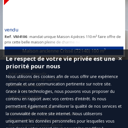
vendu
Ref. VM4106
: mandat unique Maison 4 pièces 110 m² faire offre de
prix cette belle maison pleine de charme ne vous laissera pas
indifférent.5 minute de conlie Elle se compose au rez-de-chaussée
Maison ancienne Crissé (72140)
100 m²
une entre un salon sur le séjour d'une cuisine donne accès direct à
Le respect de votre vie privée est une
✕
la Terrasse a l étage 3 chambres . un beau terrain et sa terrasse
plein sud. Pour plus de photos me contacter par mail. Contactez
priorité pour nous
Achat maison Chelles
immoforfait ...
Achat maison Arnouville
Nous utilisons des cookies afin de vous offrir une expérience
Achat maison Saint-Cyr-sur-Mer
optimale et une communication pertinente sur notre site.
Achat maison Roubaix
Grace à ces technologies, nous pouvons vous proposer du
Achat maison Léon
Achat maison Santec
contenu en rapport avec vos centres d'intérêt. Ils nous
permettent également d'améliorer la qualité de nos services et
Maison à vendre Bonnétable
la convivialité de notre site internet. Nous utiliserons
Maison à vendre Lumigny-Nesles-Ormeaux
Maison à vendre La Ferté-sous-Jouarre
uniquement les données personnelles pour lesquelles vous
Maison à vendre Le Vieux-Marché