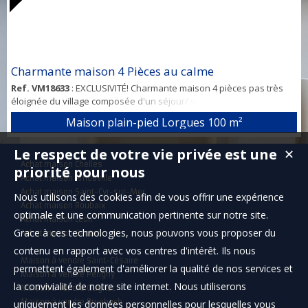
Charmante maison 4 Pièces au calme
Ref. VM18633
: EXCLUSIVITÉ! Charmante maison 4 pièces pas très
éloignée du village composée d'un séjour/ salle à manger ouvert
sur une cuisine équipée, une buanderie, 3 chambres, une salle de
Maison plain-pied Lorgues
100 m²
bain et toilette séparé. La maison a fait l'objet de nombreux travaux
de rénovation et rafraichissements (toiture neuve et cuisine neuve
Le respect de votre vie privée est une
✕
notamment) et une chambre doit être terminée pour la vente. Elle
Achat maison Chelles
est orienté...
priorité pour nous
Achat maison Arnouville
Achat maison Saint-Cyr-sur-Mer
Nous utilisons des cookies afin de vous offrir une expérience
Achat maison Roubaix
optimale et une communication pertinente sur notre site.
Achat maison Léon
Grace à ces technologies, nous pouvons vous proposer du
Achat maison Santec
contenu en rapport avec vos centres d'intérêt. Ils nous
Maison à vendre Saint-Césaire
permettent également d'améliorer la qualité de nos services et
Maison à vendre Périgny
la convivialité de notre site internet. Nous utiliserons
Maison à vendre Clugnat
Maison à vendre Bruebach
uniquement les données personnelles pour lesquelles vous