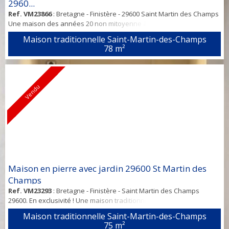
2960...
Ref. VM23866
: Bretagne - Finistère - 29600 Saint Martin des Champs
Une maison des années 20 non mitoyenne à usage d'habitation de
78 m2 habitables dont 90 m2 au sol, 4 pièces, 3 chambres + 1
Maison traditionnelle Saint-Martin-des-Champs
bureau. Une grande cave et un garage indépendant. Sur un terrain
78 m²
clos de 567 m2 avec jardin et cabanon exposés Sud Ouest. La
maison est composée de la manière suivante : Au rez-de-chaussée
: un sas d'entr...
Vendu
Maison en pierre avec jardin 29600 St Martin des
Champs
Ref. VM23293
: Bretagne - Finistère - Saint Martin des Champs
29600. En exclusivité ! Une maison traditionnelle de 1948, de 75 m2
habitable dont 93 m2 au sol avec jardin. De 3 pièces, 2 chambres +
Maison traditionnelle Saint-Martin-des-Champs
un coin nuit supplémentaire ou bureau sur 3 niveaux : rez-de-
75 m²