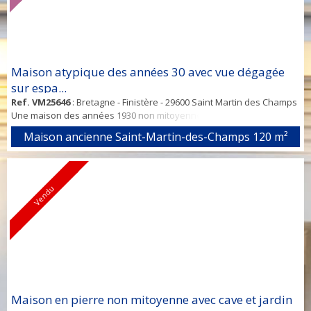
Maison atypique des années 30 avec vue dégagée
sur espa...
Ref. VM25646
: Bretagne - Finistère - 29600 Saint Martin des Champs
Une maison des années 1930 non mitoyenne à usage d'habitation
de 120 m2 habitables dont 130 m2 au sol, 6 pièces, 4 chambres + un
Maison ancienne Saint-Martin-des-Champs
120 m²
sous sol aménageable. Sur un terrain de 493 m2 avec jardin et
terrasse exposés Sud Est. La maison est composée de la manière
suivante : Au rez-de-chaussée une véranda d'entrée lumineuse,
une pièce d...
Vendu
Maison en pierre non mitoyenne avec cave et jardin