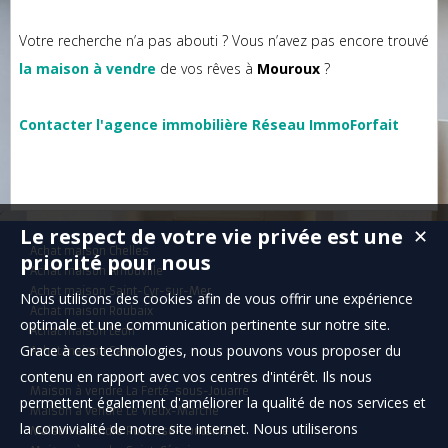
Votre recherche n’a pas abouti ? Vous n’avez pas encore trouvé
la maison à vendre
de vos rêves à
Mouroux
?
Contacter l'agence immobilière Réseau ImmoForfait
Le respect de votre vie privée est une
✕
Achat maison Chelles
priorité pour nous
Achat maison Arnouville
Achat maison Saint-Cyr-sur-Mer
Nous utilisons des cookies afin de vous offrir une expérience
Achat maison Roubaix
optimale et une communication pertinente sur notre site.
Achat maison Léon
Grace à ces technologies, nous pouvons vous proposer du
Achat maison Santec
contenu en rapport avec vos centres d'intérêt. Ils nous
Maison à vendre La Ferté-sous-Jouarre
permettent également d'améliorer la qualité de nos services et
Maison à vendre Le Vieux-Marché
la convivialité de notre site internet. Nous utiliserons
Maison à vendre Rouessé-Fontaine