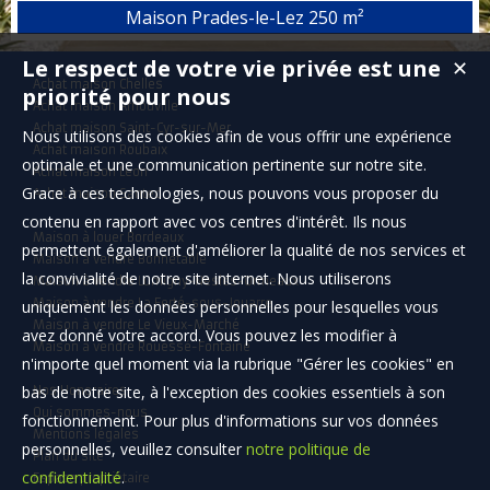
Implanté sur une parcelle divisible de plus de 2700 m² avec ses
Maison Prades-le-Lez
250 m²
arbres fruitiers , ainsi que 1350 m² de parcelle non divisible . Un
beau projet familiale vous attend avec possibilité de plusieurs bâti ,
Le respect de votre vie privée est une
✕
pool house , piscine , etc ... Ou projet d'investissement . C...
Achat maison Chelles
priorité pour nous
Achat maison Arnouville
Achat maison Saint-Cyr-sur-Mer
Nous utilisons des cookies afin de vous offrir une expérience
Achat maison Roubaix
optimale et une communication pertinente sur notre site.
Achat maison Léon
Grace à ces technologies, nous pouvons vous proposer du
Achat maison Santec
contenu en rapport avec vos centres d'intérêt. Ils nous
Maison à louer Bordeaux
permettent également d'améliorer la qualité de nos services et
Maison à vendre Bonnétable
la convivialité de notre site internet. Nous utiliserons
Maison à vendre Lumigny-Nesles-Ormeaux
Maison à vendre La Ferté-sous-Jouarre
uniquement les données personnelles pour lesquelles vous
Maison à vendre Le Vieux-Marché
avez donné votre accord. Vous pouvez les modifier à
Maison à vendre Rouessé-Fontaine
n'importe quel moment via la rubrique "Gérer les cookies" en
bas de notre site, à l'exception des cookies essentiels à son
Nos Honoraires
Qui sommes-nous
fonctionnement. Pour plus d'informations sur vos données
Mentions légales
personnelles, veuillez consulter
notre politique de
Plan du site
confidentialité
.
Espace propriétaire