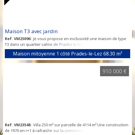
Maison T3 avec jardin
Ref. VM25096
: Je vous propose en exclusivité une maison de type
T3 dans un quartier calme de Prades le lez. Cette maison de 68 M2
habitables comprend en rez de chaussée: une entrée, un séjour
Maison mitoyenne 1 côté Prades-le-Lez
68.30 m²
salon traversant, une cuisine ouverte sur l'espace de vie et un WC
buanderie. A l'étage un dégagement dessert un wc indépendant,
une salle d'eau et 2 chambres spacieuses avec placard. La
910 000 €
disposition intérie...
Ref. VM23548
: Villa 250 m² sur parcelle de 4114 m² Une construction
de 1970 en r+1 à rafraichir sur la commune de Prades le lez