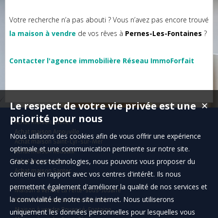
Votre recherche n’a pas abouti ? Vous n’avez pas encore trouvé
la maison à vendre
de vos rêves à
Pernes-Les-Fontaines
?
Contacter l'agence immobilière Réseau ImmoForfait
Le respect de votre vie privée est une
✕
priorité pour nous
Achat maison Chelles
Achat maison Arnouville
Nous utilisons des cookies afin de vous offrir une expérience
Achat maison Saint-Cyr-sur-Mer
optimale et une communication pertinente sur notre site.
Achat maison Roubaix
Grace à ces technologies, nous pouvons vous proposer du
Achat maison Léon
Achat maison Santec
contenu en rapport avec vos centres d'intérêt. Ils nous
permettent également d'améliorer la qualité de nos services et
Maison à vendre La Ferté-sous-Jouarre
la convivialité de notre site internet. Nous utiliserons
Maison à vendre Le Vieux-Marché
Maison à vendre Rouessé-Fontaine
uniquement les données personnelles pour lesquelles vous