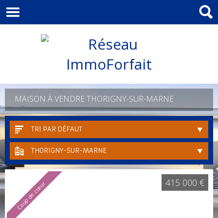
MAISON À VENDRE THORIGNY-SUR-MARNE
TRI PAR DÉFAUT
THORIGNY-SUR-MARNE
415 000 €
Coup de cœur