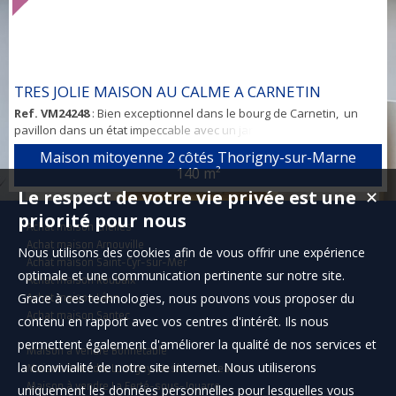
TRES JOLIE MAISON AU CALME A CARNETIN
Ref. VM24248
: Bien exceptionnel dans le bourg de Carnetin, un
pavillon dans un état impeccable avec un jardin d'environ 50m²!!
Maison 5 pièces ( dont 4 chambres)- environ 140 m²+ garage. Vous
Maison mitoyenne 2 côtés Thorigny-sur-Marne
recherchez une très jolie maison familiale au calme, lumineuse et
140 m²
spacieuse avec un beau jardin. Je vous propose cette maison qui
Le respect de votre vie privée est une
✕
offre de généreuses prestations de qualité et de confort. Vous
trouverez ...
priorité pour nous
Achat maison Chelles
Achat maison Arnouville
Nous utilisons des cookies afin de vous offrir une expérience
Achat maison Saint-Cyr-sur-Mer
optimale et une communication pertinente sur notre site.
Achat maison Roubaix
Grace à ces technologies, nous pouvons vous proposer du
Achat maison Léon
Achat maison Santec
contenu en rapport avec vos centres d'intérêt. Ils nous
permettent également d'améliorer la qualité de nos services et
Maison à vendre Bonnétable
la convivialité de notre site internet. Nous utiliserons
Maison à vendre Lumigny-Nesles-Ormeaux
Maison à vendre La Ferté-sous-Jouarre
uniquement les données personnelles pour lesquelles vous