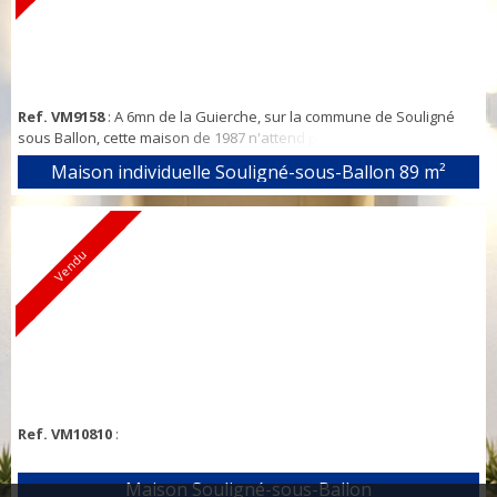
Ref. VM9158
: A 6mn de la Guierche, sur la commune de Souligné
sous Ballon, cette maison de 1987 n'attend plus que vous pour la
mettre au goût du jour ! Beau potentiel pour une première
Maison individuelle Souligné-sous-Ballon
89 m²
acquisition. Pavillon de plain-pied de 89m2 habitables comprenant
une belle pièce de vie de 39m2, un espace nuit desservant 3
chambres de 10,11 et 12m2 ainsi qu'une salle d'eau. Un garage
motorisé de 23m2 avec grenier...
Vendu
Ref. VM10810
:
Maison Souligné-sous-Ballon