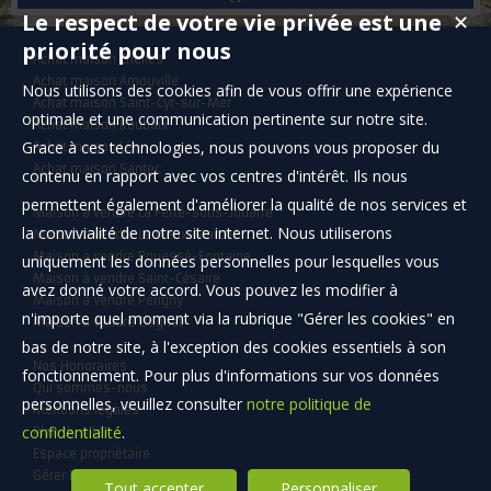
Le respect de votre vie privée est une
✕
priorité pour nous
Achat maison Chelles
Achat maison Arnouville
Nous utilisons des cookies afin de vous offrir une expérience
Achat maison Saint-Cyr-sur-Mer
optimale et une communication pertinente sur notre site.
Achat maison Roubaix
Grace à ces technologies, nous pouvons vous proposer du
Achat maison Léon
Achat maison Santec
contenu en rapport avec vos centres d'intérêt. Ils nous
permettent également d'améliorer la qualité de nos services et
Maison à vendre La Ferté-sous-Jouarre
la convivialité de notre site internet. Nous utiliserons
Maison à vendre Le Vieux-Marché
Maison à vendre Rouessé-Fontaine
uniquement les données personnelles pour lesquelles vous
Maison à vendre Saint-Césaire
avez donné votre accord. Vous pouvez les modifier à
Maison à vendre Périgny
n'importe quel moment via la rubrique "Gérer les cookies" en
Maison à vendre Clugnat
bas de notre site, à l'exception des cookies essentiels à son
Nos Honoraires
fonctionnement. Pour plus d'informations sur vos données
Qui sommes-nous
personnelles, veuillez consulter
notre politique de
Mentions légales
confidentialité
.
Plan du site
Espace propriétaire
Gérer les cookies
Tout accepter
Personnaliser