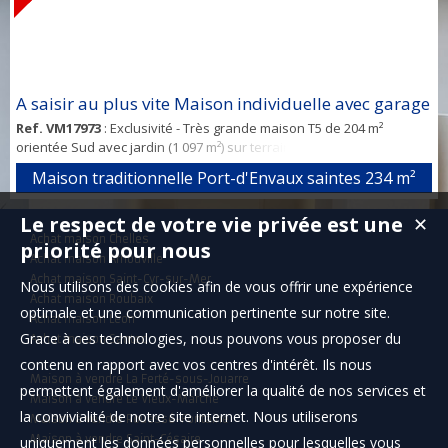
A saisir au plus vite Maison individuelle avec garage
Ref. VM17973
: Exclusivité - Très grande maison T5 de 204 m²
orientée Sud avec jardin (1 097 m²) sur terrain de 1 097 m². Séjour, 3
chambres, cuis. amén. Sdb. 3 pkg. Vue sur jardin.
Maison traditionnelle Port-d'Envaux saintes
234 m²
Le respect de votre vie privée est une
✕
Achat maison Chelles
priorité pour nous
Achat maison Arnouville
Achat maison Saint-Cyr-sur-Mer
Nous utilisons des cookies afin de vous offrir une expérience
Achat maison Roubaix
optimale et une communication pertinente sur notre site.
Achat maison Léon
Grace à ces technologies, nous pouvons vous proposer du
Achat maison Santec
contenu en rapport avec vos centres d'intérêt. Ils nous
Maison à vendre La Ferté-sous-Jouarre
permettent également d'améliorer la qualité de nos services et
Maison à vendre Le Vieux-Marché
la convivialité de notre site internet. Nous utiliserons
Maison à vendre Rouessé-Fontaine
Maison à vendre Saint-Césaire
uniquement les données personnelles pour lesquelles vous