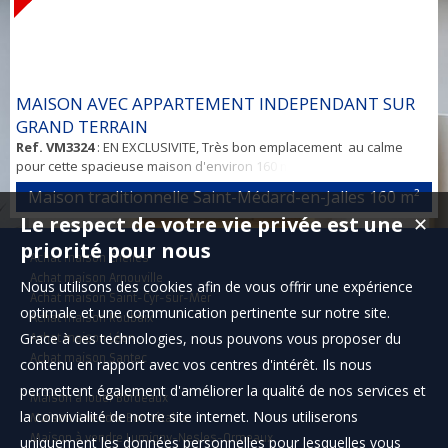
MAISON AVEC APPARTEMENT INDEPENDANT SUR
GRAND TERRAIN
Ref. VM3324
: EN EXCLUSIVITE, Très bon emplacement au calme
pour cette spacieuse maison d'environ 160 m² située dans une
impasse au 8 chemin des Biots à Saint Médard en Jalles, sur un
Maison traditionnelle Saint-Médard-en-Jalles
160 m²
terrain de 1090 m², entre la gare cycliste et Hastignan. Construite en
Le respect de votre vie privée est une
✕
1983, la maison a été aux 3/4 rénovée récemment (des finitions
sont à prévoir), et se compose ainsi : Au rez de chaussée : un
priorité pour nous
Achat maison Chelles
grand...
Achat maison Arnouville
Nous utilisons des cookies afin de vous offrir une expérience
Achat maison Saint-Cyr-sur-Mer
optimale et une communication pertinente sur notre site.
Achat maison Roubaix
Grace à ces technologies, nous pouvons vous proposer du
Achat maison Léon
Achat maison Santec
contenu en rapport avec vos centres d'intérêt. Ils nous
permettent également d'améliorer la qualité de nos services et
Maison à louer Bordeaux
la convivialité de notre site internet. Nous utiliserons
Maison à vendre Bonnétable
Maison à vendre Lumigny-Nesles-Ormeaux
uniquement les données personnelles pour lesquelles vous