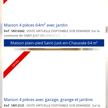
Maison 4 pièces 64m² avec jardin
Ref. VM16262
: VISITE VIRTUELLE DISPONIBLE SUR DEMANDE Sur la
commune de SAINT-JUST-EN-CHAUSSEE, découvrez cette maison
mitoyenne d'un côté d'environ 64m² sur son terrain de 452m². De
Maison plain-pied Saint-Just-en-Chaussée
64 m²
plain-pied, le rez-de-chaussée vous offre une entrée, un séjour
double, une cuisine, une salle de bains, un WC indépendant et
deux chambres. Son sous-sol total avec espace chaufferie, cellier,
atelier et garage, son gr...
Vendu
Maison 4 pièces avec garage, grange et jardins
Ref. VM12121
: VISITE VIRTUELLE DISPONIBLE SUR DEMANDE. Sur la