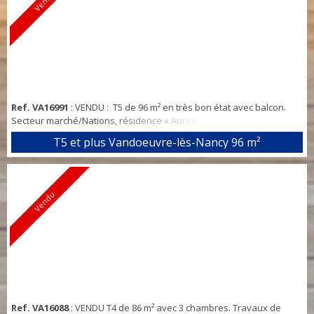
Vendu
Ref. VA16991
: VENDU : T5 de 96 m² en très bon état avec balcon.
Secteur marché/Nations, résidence « Aurore » : Appartement
lumineux, entrée avec placard, cuisine équipée, séjour double avec
T5 et plus Vandoeuvre-lès-Nancy
96 m²
balcon de 10 m²), 3 chambres (4ème possible), dégagement avec
cellier, SDB avec fenêtre et un WC indépendant. Appartement en
très bon état (habitable de suite sans travaux), double vitrage avec
volets électri...
Vendu
Ref. VA16088
: VENDU T4 de 86 m² avec 3 chambres. Travaux de