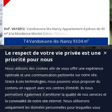
Ref. VA16312
: Vandoeuvre-lès-Nancy Appartement 4 pièces de 93
m² à la Résidence Montet Octroi : T4 lumineux en bon état, entrée,
dégagement avec placards, cuisine équipée, séjour, 3 chambres (2
T4 Vandoeuvre-lès-Nancy
93.04 m²
si on souhaite un plus grand séjour), salle de douche, wc
indépendant. Cellier au RDC du bâtiment. Au 6ème étage sur 8 avec
Le respect de votre vie privée est une
✕
ascenseur d’une copropriété bien entretenue de 396 lots avec
Achat appartement Saint-Nazaire
concierge. Charges de cop...
priorité pour nous
Achat appartement Montpellier
Achat appartement Paris
Nous utilisons des cookies afin de vous offrir une expérience
Achat appartement Aspin-en-Lavedan
optimale et une communication pertinente sur notre site.
Achat appartement Vandoeuvre-lès-Nancy
Grace à ces technologies, nous pouvons vous proposer du
Achat appartement Bordeaux
contenu en rapport avec vos centres d'intérêt. Ils nous
Appartement à vendre Paris
permettent également d'améliorer la qualité de nos services et
Appartement à louer Villeneuve-sous-Dammartin
la convivialité de notre site internet. Nous utiliserons
Appartement à vendre Montbéliard
Appartement à vendre Altkirch
uniquement les données personnelles pour lesquelles vous
Appartement à vendre Altkirch