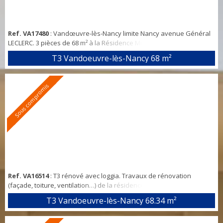
Ref. VA17480
: Vandœuvre-lès-Nancy limite Nancy avenue Général
LECLERC. 3 pièces de 68 m² à la Résidence Montet Octroi : T3 en bon
état et lumineux (expo SUD-OUEST), entrée/dégagement, salon,
T3 Vandoeuvre-lès-Nancy
68 m²
grande cuisine de 14m² (possibilité d'ouvrir sur le salon), loggia, 2
chambres, SDB, WC indépendant, parking souterrain et cave.
Double vitrage en aluminium. Toutes les commodités en bas de la
Sous compromis
résidence (bus, comm...
Ref. VA16514
: T3 rénové avec loggia. Travaux de rénovation
(façade, toiture, ventilation…) de la résidence effectués et payés
par le vendeur. Entre les Nations et la mairie, résidence « les villes
T3 Vandoeuvre-lès-Nancy
68.34 m²
de France » : Belle rénovation récente pour cet appartement,
placards dans l’entrée, cuisine équipée, séjour avec loggia exposée