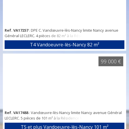
Ref. VA17257
: DPE C. Vandœuvre-lès-Nancy limite Nancy avenue
Général LECLERC. 4 pièces de 82 m² à la Résidence Montet Octroi :
T4 lumineux (expo SUD-OUEST), entrée/dégagement avec placards,
T4 Vandoeuvre-lès-Nancy
82 m²
salon, grande cuisine de 20m² (possibilité d'ouvrir sur le salon), 3
chambres (avec placards), SDB, WC indépendant, cellier/buanderie,
parking souterrain et cave. Double vitrage en aluminium. Toutes les
99 000 €
commodités ...
Ref. VA17488
: Vandœuvre-lès-Nancy limite Nancy avenue Général
LECLERC. 5 pièces de 101 m² à la Résidence Montet Octroi : T5
lumineux (expo SUD-OUEST) avec vue dégagée,
T5 et plus Vandoeuvre-lès-Nancy
101 m²