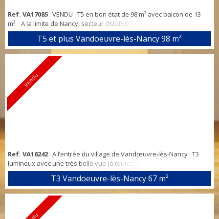
Ref. VA17085
: VENDU : T5 en bon état de 98 m² avec balcon de 13
m². A la limite de Nancy, secteur OUDINOT-CLEMENCEAU-SAURUPT,
au calme de la rue Sainte Colette. Appartement lumineux,
T5 et plus Vandoeuvre-lès-Nancy
98 m²
entrée/dégagement avec placard, cuisine aménagée ouverte sur
séjour traversant, 3 chambres avec placards, balcon exposé SUD-
EST accessible depuis le salon et 2 chambres, une SDB avec
fenêtre et un WC indépendant. D...
Vendu
Ref. VA16242
: A l’entrée du village de Vandœuvre-lès-Nancy : T3
lumineux avec une très belle vue (à toutes les saisons, voir les
différentes photos) sur les coteaux (jardins, vergers, …) de
T3 Vandoeuvre-lès-Nancy
67 m²
Vandœuvre-lès-Nancy : entrée/dégagement, cuisine ouverte sur
séjour (exposés OUEST), 2 chambres (dont une grande avec
placard), SDB, WC séparé et buanderie. Garage au RDC. Chauffage
individuel électrique. Cha...