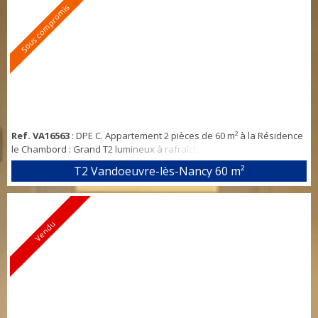
SUD-OUEST, 2 chambres avec placards, SDB et un wc indépendant.
Sous compromis
Au 5ème étage a...
Ref. VA16563
: DPE C. Appartement 2 pièces de 60 m² à la Résidence
le Chambord : Grand T2 lumineux à rafraîchir, séjour avec placard,
cuisine indépendante (possibilité de d’ouvrir sur le séjour),
T2 Vandoeuvre-lès-Nancy
60 m²
chambre, dégagement avec placard, salle de douche avec fenêtre
et wc indépendant. Double vitrage et volets roulants. Parking privé
et cave. Toutes les commodités à proximité de la résidence (bus,
commerces, éc...
Vendu