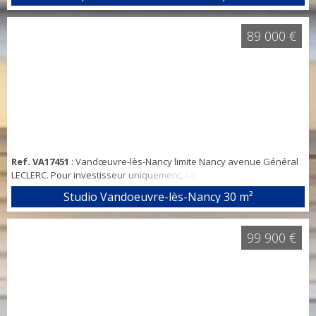
entrée/dégagement avec un placard de qualité, séjour de 25m²,
cuisine à moderniser (indépendante avec possibilité d'ouvrir sur le
séjour), loggia, 3 chambres, bureau avec placard ou 4ème petite
89 000 €
chambre (8m²), belle SDB entièrement carre...
Ref. VA17451
: Vandœuvre-lès-Nancy limite Nancy avenue Général
LECLERC. Pour investisseur uniquement, car le bien est loué. Studio
double (type Studiome avec 2 chambres, 2 SDB et une cuisine
Studio Vandoeuvre-lès-Nancy
30 m²
commune) de 30 m² à la Résidence Les Lauréades : Studio double
en bon état et lumineux (expo SUD), chaque chambre a son entrée
indépendante, son placard, sa salle de douche avec WC, les 2
99 900 €
chambres communiquent par ...