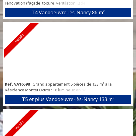
rénovation (façade, toiture, ventilation…) de la résidence déjà
payés par le vendeur. Entre les Nations et la mairie, résidence « les
T4 Vandoeuvre-lès-Nancy
86 m²
villes de France » : Appartement lumineux, entrée avec placard,
cuisine avec coin repas, séjour avec loggia vitrée (balcon couvert de
5 m²), 3 chambres, dégagement avec placard, une salle de douche
et un wc in...
Vendu
Ref. VA16598
: Grand appartement 6 pièces de 133 m² à la
Résidence Montet Octroi : T6 lumineux en bon état avec une
agréable vue sur le parc de la résidence, spacieux séjour (40 m²),
T5 et plus Vandoeuvre-lès-Nancy
133 m²
cuisine équipée avec coin repas, arrière cuisine, dégagements avec
placards, 3 chambres, bureau (ou autre usage), salle de douche,
WC indépendant, SDB avec un 2ème WC, cellier/buanderie. Double
vitrage aluminium avec volet...
Vendu