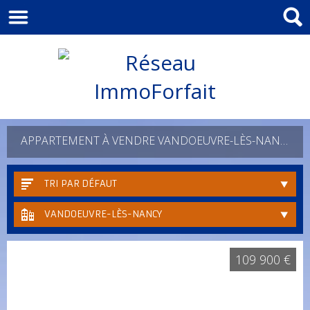
APPARTEMENT À VENDRE VANDOEUVRE-LÈS-NANCY
TRI PAR DÉFAUT
VANDOEUVRE-LÈS-NANCY
109 900 €