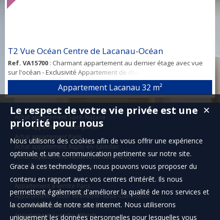
T2 Vue Océan Centre de Lacanau-Océan
Ref. VA15700
: Charmant appartement au dernier étage avec vue
sur l'océan - Exclusivité Appartement de charme (T2) au dernier
étage d’une petite résidence de standing, idéalement bien placé
Appartement Lacanau
32 m²
avec vue sur l'Océan. Vous êtes à moins de 20 m de la plage, des
commerces et des restaurants, tout en étant au calme. Très bien
Le respect de votre vie privée est une
✕
exposé (plein Sud) et lumineux, il offre une vue panoramique et
Achat appartement Saint-Nazaire
dégagée, sans au...
priorité pour nous
Achat appartement Montpellier
Achat appartement Paris
Nous utilisons des cookies afin de vous offrir une expérience
Achat appartement Aspin-en-Lavedan
optimale et une communication pertinente sur notre site.
Achat appartement Vandoeuvre-lès-Nancy
Grace à ces technologies, nous pouvons vous proposer du
Achat appartement Bordeaux
contenu en rapport avec vos centres d'intérêt. Ils nous
Appartement à vendre Paris
permettent également d'améliorer la qualité de nos services et
Appartement à louer Villeneuve-sous-Dammartin
la convivialité de notre site internet. Nous utiliserons
Appartement à vendre Montbéliard
Appartement à vendre Altkirch
uniquement les données personnelles pour lesquelles vous