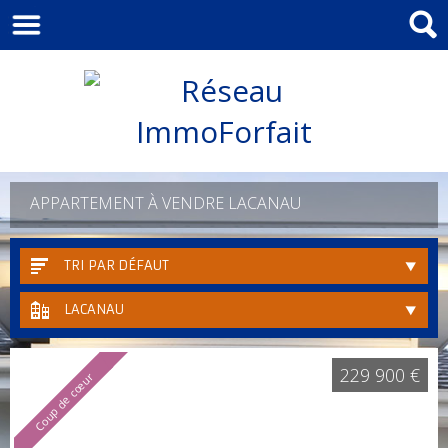
APPARTEMENT À VENDRE LACANAU
TRI PAR DÉFAUT
LACANAU
229 900 €
Coup de cœur