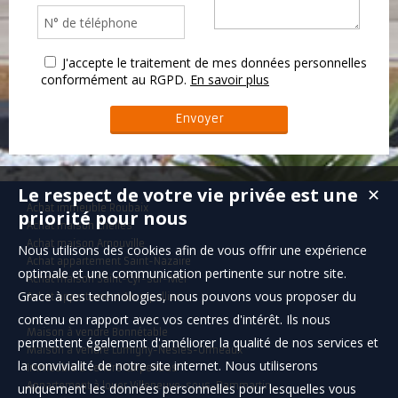
J'accepte le traitement de mes données personnelles
conformément au RGPD.
En savoir plus
Le respect de votre vie privée est une
✕
Achat immeuble Roubaix
priorité pour nous
Achat maison Chelles
Achat maison Arnouville
Nous utilisons des cookies afin de vous offrir une expérience
Achat appartement Saint-Nazaire
optimale et une communication pertinente sur notre site.
Achat maison Saint-Cyr-sur-Mer
Grace à ces technologies, nous pouvons vous proposer du
Achat appartement Montpellier
contenu en rapport avec vos centres d'intérêt. Ils nous
Maison à vendre Bonnétable
permettent également d'améliorer la qualité de nos services et
Maison à vendre Lumigny-Nesles-Ormeaux
la convivialité de notre site internet. Nous utiliserons
Immeuble à vendre Carpentras
Appartement à louer Villeneuve-sous-Dammartin
uniquement les données personnelles pour lesquelles vous