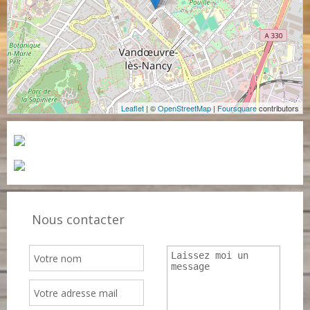
Leaflet
| ©
OpenStreetMap
|
Foursquare
contributors
Nous contacter