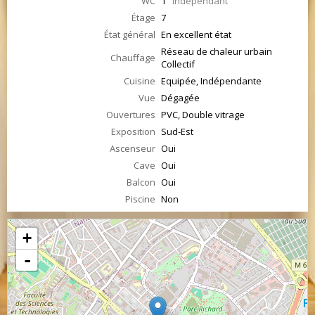
WC
1
Indépendant
Étage
7
État général
En excellent état
Réseau de chaleur urbain
Chauffage
Collectif
Cuisine
Equipée, Indépendante
Vue
Dégagée
Ouvertures
PVC, Double vitrage
Exposition
Sud-Est
Ascenseur
Oui
Cave
Oui
Balcon
Oui
Piscine
Non
+
-