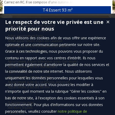
Carrez en RC. Il se compose d'une cuisine américaine sur salle à
manger, 2 chambres , 1 autre pièce de rangement, salle de bain
T4 Essert
93 m²
(douche), toilette indépendant et d'une belle terrasse. Fenêtre PVC
double vitrage, chauffage gaz individuel. Garage 1 voiture. Charge
Le respect de votre vie privée est une
✕
de copro : 95€ mensuel. Taxe foncière : 1400€. Aucun travaux à
Achat appartement Saint-Nazaire
prévo...
priorité pour nous
Achat appartement Montpellier
Achat appartement Paris
Nous utilisons des cookies afin de vous offrir une expérience
Achat appartement Aspin-en-Lavedan
optimale et une communication pertinente sur notre site.
Achat appartement Vandoeuvre-lès-Nancy
Grace à ces technologies, nous pouvons vous proposer du
Achat appartement Bordeaux
contenu en rapport avec vos centres d'intérêt. Ils nous
Appartement à louer Villeneuve-sous-Dammartin
permettent également d'améliorer la qualité de nos services et
Appartement à vendre Montbéliard
la convivialité de notre site internet. Nous utiliserons
Appartement à vendre Altkirch
Appartement à vendre Altkirch
uniquement les données personnelles pour lesquelles vous
Appartement à vendre Le Plessis-Robinson
avez donné votre accord. Vous pouvez les modifier à
Appartement à vendre Terville
n'importe quel moment via la rubrique "Gérer les cookies" en
bas de notre site, à l'exception des cookies essentiels à son
Nos Honoraires
Qui sommes-nous
fonctionnement. Pour plus d'informations sur vos données
Mentions légales
personnelles, veuillez consulter
notre politique de
Plan du site