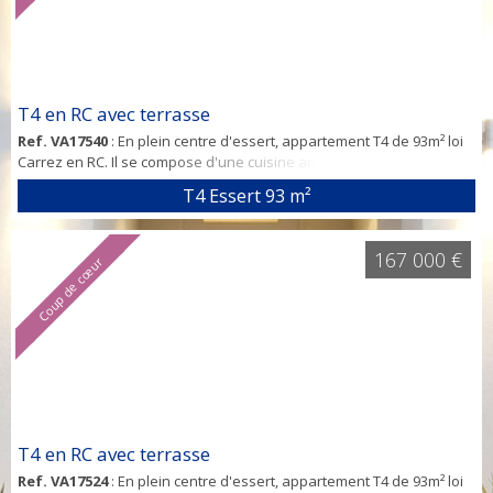
T4 en RC avec terrasse
Ref. VA17540
: En plein centre d'essert, appartement T4 de 93m² loi
Carrez en RC. Il se compose d'une cuisine américaine sur salle à
manger, 2 chambres , 1 autre pièce de rangement, salle de bain
T4 Essert
93 m²
(douche), toilette indépendant et d'une belle terrasse. Fenêtre PVC
double vitrage, chauffage gaz individuel. Garage 1 voiture. Charge
de copro : 95€ mensuel. Taxe foncière : 1400€. Aucun travaux à
167 000 €
Coup de cœur
prévo...
T4 en RC avec terrasse
Ref. VA17524
: En plein centre d'essert, appartement T4 de 93m² loi