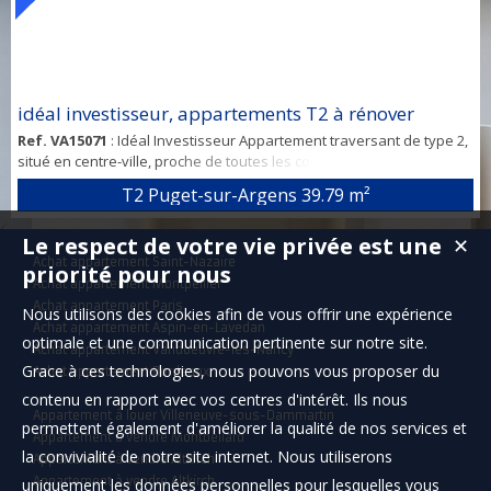
idéal investisseur, appartements T2 à rénover
Ref. VA15071
: Idéal Investisseur Appartement traversant de type 2,
situé en centre-ville, proche de toutes les commodités. Au 1er étage
d’une petite copropriété en cours de constitution qui aura
T2 Puget-sur-Argens
39.79 m²
vraisemblablement de faibles charges. Il se compose d’une pièce
de vie avec cuisine ouverte, d'une chambre et d’une salle de
Le respect de votre vie privée est une
✕
bain/WC. Une cave pourra venir compléter ce bien à rénover,
Achat appartement Saint-Nazaire
moyennant un supplément...
priorité pour nous
Achat appartement Montpellier
Achat appartement Paris
Nous utilisons des cookies afin de vous offrir une expérience
Achat appartement Aspin-en-Lavedan
optimale et une communication pertinente sur notre site.
Achat appartement Vandoeuvre-lès-Nancy
Grace à ces technologies, nous pouvons vous proposer du
Achat appartement Bordeaux
contenu en rapport avec vos centres d'intérêt. Ils nous
Appartement à louer Villeneuve-sous-Dammartin
permettent également d'améliorer la qualité de nos services et
Appartement à vendre Montbéliard
la convivialité de notre site internet. Nous utiliserons
Appartement à vendre Altkirch
Appartement à vendre Altkirch
uniquement les données personnelles pour lesquelles vous