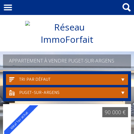
APPARTEMENT À VENDRE PUGET-SUR-ARGENS
TRI PAR DÉFAUT
PUGET-SUR-ARGENS
90 000 €
Idéal 1er achat