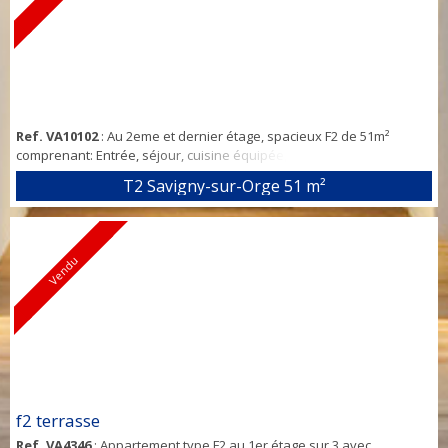
Ref. VA10102
: Au 2eme et dernier étage, spacieux F2 de 51m²
comprenant: Entrée, séjour, cuisine équipée, chambre, wc et salle
d'eau. Cave, Parking extérieur. Petite copropriété de 12 lots à deux
T2 Savigny-sur-Orge
51 m²
pas de la gare RER C Libre de suite
Vendu
f2 terrasse
Ref. VA4346
: Appartement type F2 au 1er étage sur 3 avec