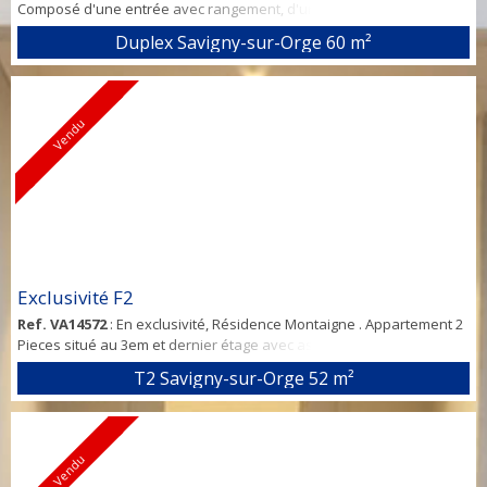
Composé d'une entrée avec rangement, d'un séjour ouvert sur
cuisine US et TERRASSE orientée SUD. Une partie wc et buanderie
Duplex Savigny-sur-Orge
60 m²
dédiée. A l’étage, DEUX CHAMBRES avec chacune sa salle d'eau,
des wc séparés. DEUX PARKINGS privatifs dont un en sous sol et
l'autre à l’extérieur sécurisé. Au deuxième et dernier étage d'un
immeuble de standing de 2...
Vendu
Exclusivité F2
Ref. VA14572
: En exclusivité, Résidence Montaigne . Appartement 2
Pieces situé au 3em et dernier étage avec ascenseur comprenant :
Entrée, cuisine aménagée, séjour carrelé avec balcon, chambre,
T2 Savigny-sur-Orge
52 m²
salle de bain et wc séparés. Cave. Volets roulants, double vitrage
alu, Charges individuelles. Ravalement et isolation extérieure 2023.
Les peintures de l'appartement sont neuves également.
Vendu