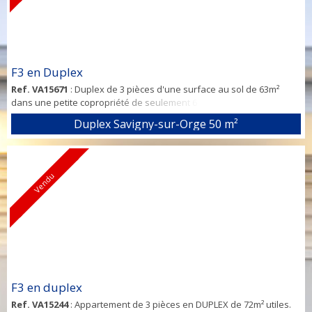
F3 en Duplex
Ref. VA15671
: Duplex de 3 pièces d'une surface au sol de 63m²
dans une petite copropriété de seulement 6 appartements
comprenant: Piece à vivre avec cuisine US équipée, séjour avec
Duplex Savigny-sur-Orge
50 m²
parquet donnant sur un balcon orienté au sud. A l'étage, deux
chambres, une salle d'eau avec WC. Parking privé dans la cour. Les
plus : Salle d'eau, ballon, volet roulant et velux neufs. Proximité de
l'école Aristide Briand...
Vendu
F3 en duplex
Ref. VA15244
: Appartement de 3 pièces en DUPLEX de 72m² utiles.