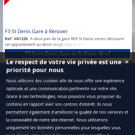
F3 St Denis Gare à Rénover
Ref. VA1220
: A deux pas de la gare RER St Denis venez découvrir
cet appartement au 4ème étage d’un immeuble des années 40 au
cachet parisien, à rénover. Il comprend : Une entrée, un grand
T3 Saint-Denis Gare de St Denis
48 m²
séjour, une cuisine séparée (possibilité cuisine américaine), deux
Le respect de votre vie privée est une
✕
chambres dont une avec cheminée. Une salle de bain avec fenêtre
et des WC suspendus séparés. Une cave en sous-sol.
priorité pour nous
Achat appartement Saint-Nazaire
L’appartement est sain, il y a...
Achat appartement Montpellier
Nous utilisons des cookies afin de vous offrir une expérience
Achat appartement Paris
optimale et une communication pertinente sur notre site.
Achat appartement Aspin-en-Lavedan
Grace à ces technologies, nous pouvons vous proposer du
Achat appartement Vandoeuvre-lès-Nancy
Achat appartement Bordeaux
contenu en rapport avec vos centres d'intérêt. Ils nous
permettent également d'améliorer la qualité de nos services et
Appartement à louer Villeneuve-sous-Dammartin
la convivialité de notre site internet. Nous utiliserons
Appartement à vendre Montbéliard
Appartement à vendre Altkirch
uniquement les données personnelles pour lesquelles vous
Appartement à vendre Altkirch