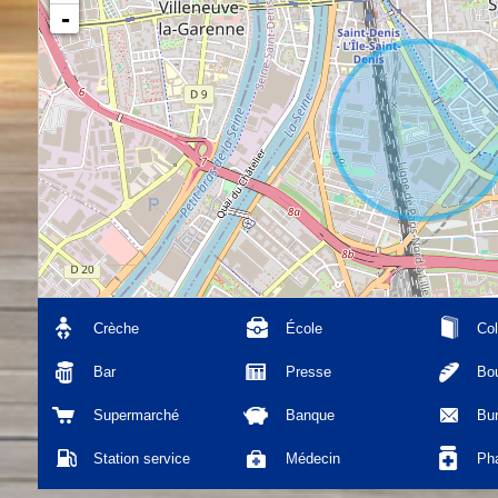
-
Crèche
École
Col
Bar
Presse
Bou
Supermarché
Banque
Bu
Station service
Médecin
Ph