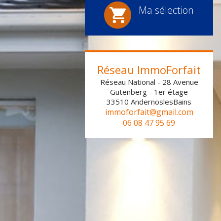
Ma sélection
Réseau ImmoForfait
Réseau National - 28 Avenue
Gutenberg - 1er étage
33510
AndernoslesBains
immoforfait@gmail.com
06 08 47 95 69