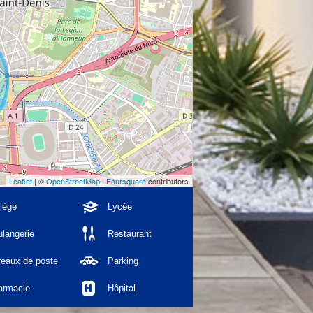
Leaflet
| ©
OpenStreetMap
|
Foursquare
contributors
lège
Lycée
langerie
Restaurant
reaux de poste
Parking
armacie
Hôpital