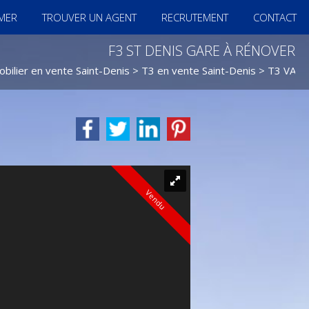
IMER
TROUVER UN AGENT
RECRUTEMENT
CONTACT
F3 ST DENIS GARE À RÉNOVER
bilier en vente Saint-Denis
>
T3 en vente Saint-Denis
> T3 VA1
Vendu