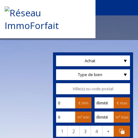
Achat
Type de bien
€ min
€ max
m² min
m² max
1
2
3
4
+