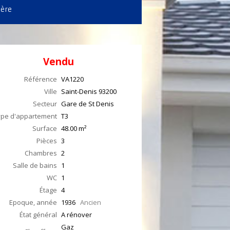
ière
Vendu
Référence
VA1220
Ville
Saint-Denis
93200
Secteur
Gare de St Denis
ype d'appartement
T3
Surface
48.00
m²
Pièces
3
Chambres
2
Salle de bains
1
WC
1
Étage
4
Epoque, année
1936
Ancien
État général
A rénover
Gaz