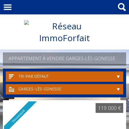
APPARTEMENT À VENDRE GARGES-LÈS-GONESSE
TRI PAR DÉFAUT
GARGES-LÈS-GONESSE
119 000 €
Nouveauté