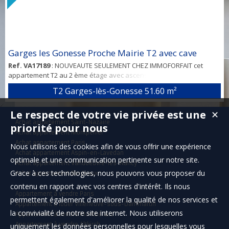
Garges les Gonesse Proche Mairie T2 avec cave
Ref. VA17189
: NOUVEAUTE SEULEMENT CHEZ IMMOFORFAIT cet
appartement T2 au 2 ème étage avec ascenseur proche mairie et à
moins de 15 min de la gare à pied vous propose: Entrée, séjour
T2 Garges-lès-Gonesse
51.60 m²
donnant sur balcon, cuisine indépendante, chambre, wc salle de
bains. Cave. BOUTRON Bertrand IMMOFORFAIT 06 84 45 19 97
Le respect de votre vie privée est une
✕
Achat appartement Saint-Nazaire
priorité pour nous
Achat appartement Montpellier
Achat appartement Paris
Nous utilisons des cookies afin de vous offrir une expérience
Achat appartement Aspin-en-Lavedan
optimale et une communication pertinente sur notre site.
Achat appartement Vandoeuvre-lès-Nancy
Grace à ces technologies, nous pouvons vous proposer du
Achat appartement Bordeaux
contenu en rapport avec vos centres d'intérêt. Ils nous
Appartement à vendre Paris
permettent également d'améliorer la qualité de nos services et
Appartement à louer Villeneuve-sous-Dammartin
la convivialité de notre site internet. Nous utiliserons
Appartement à vendre Montbéliard
Appartement à vendre Altkirch
uniquement les données personnelles pour lesquelles vous