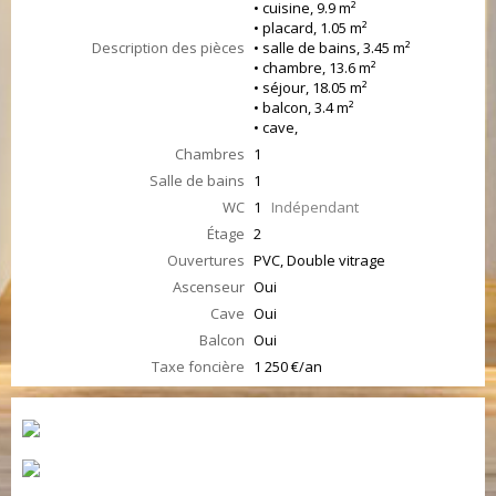
• cuisine, 9.9 m²
• placard, 1.05 m²
Description des pièces
• salle de bains, 3.45 m²
• chambre, 13.6 m²
• séjour, 18.05 m²
• balcon, 3.4 m²
• cave,
Chambres
1
Salle de bains
1
WC
1
Indépendant
Étage
2
Ouvertures
PVC, Double vitrage
Ascenseur
Oui
Cave
Oui
Balcon
Oui
Taxe foncière
1 250 €/an