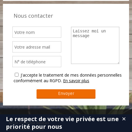
Nous contacter
J'accepte le traitement de mes données personnelles
conformément au RGPD.
En savoir plus
Le respect de votre vie privée est une
✕
Achat immeuble Roubaix
priorité pour nous
Achat maison Chelles