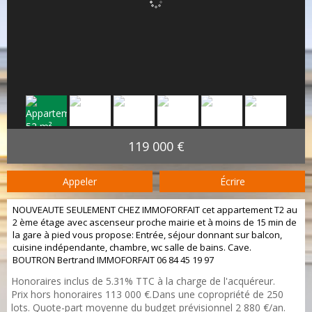
119 000 €
Appeler
Écrire
NOUVEAUTE SEULEMENT CHEZ IMMOFORFAIT cet appartement T2 au
2 ème étage avec ascenseur proche mairie et à moins de 15 min de
la gare à pied vous propose: Entrée, séjour donnant sur balcon,
cuisine indépendante, chambre, wc salle de bains. Cave.
BOUTRON Bertrand IMMOFORFAIT 06 84 45 19 97
Honoraires inclus de 5.31% TTC à la charge de l'acquéreur.
Prix hors honoraires 113 000 €.Dans une copropriété de 250
lots. Quote-part moyenne du budget prévisionnel 2 880 €/an.