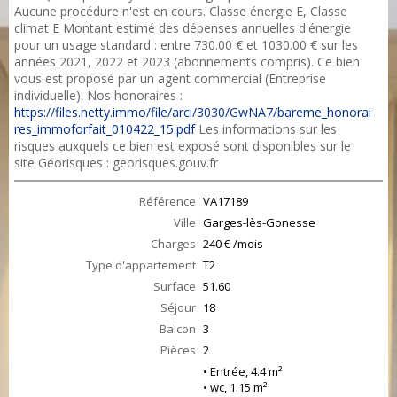
Aucune procédure n'est en cours. Classe énergie E, Classe
climat E Montant estimé des dépenses annuelles d'énergie
pour un usage standard : entre 730.00 € et 1030.00 € sur les
années 2021, 2022 et 2023 (abonnements compris). Ce bien
vous est proposé par un agent commercial (Entreprise
individuelle). Nos honoraires :
https://files.netty.immo/file/arci/3030/GwNA7/bareme_honorai
res_immoforfait_010422_15.pdf
Les informations sur les
risques auxquels ce bien est exposé sont disponibles sur le
site Géorisques : georisques.gouv.fr
Référence
VA17189
Ville
Garges-lès-Gonesse
Charges
240 € /mois
Type d'appartement
T2
Surface
51.60
Séjour
18
Balcon
3
Pièces
2
• Entrée, 4.4 m²
• wc, 1.15 m²