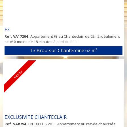
F3
Ref. VA17264
: Appartement F3 au Chanteclair, de 62m2 idéalement
situé à moins de 18 minutes à pied du RER E Vaires-Torcy. Dans un
immeuble sécurisé au 2ème étage/3, je vous propose cet
T3 Brou-sur-Chantereine
62 m²
appartement en bon état. Il se compose d'une entrée avec
rangements, un séjour lumineux exposé Sud-Ouest, une cuisine
aménagée et équipée, 2 chambres (dont une avec placard), une
salle de bains, WC indépendant, un celli...
Vendu
EXCLUSIVITE CHANTECLAIR
Ref. VA8794
: EN EXCLUSIVITE : Appartement au rez-de-chaussée