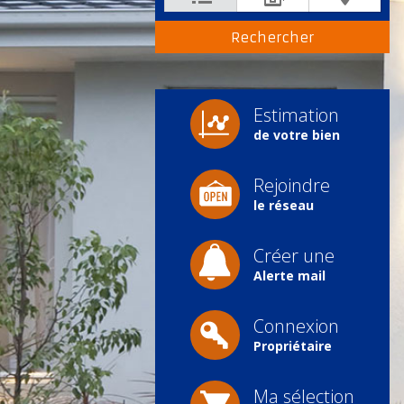
Estimation
de votre bien
Rejoindre
le réseau
Créer une
Alerte mail
Connexion
Propriétaire
Ma sélection