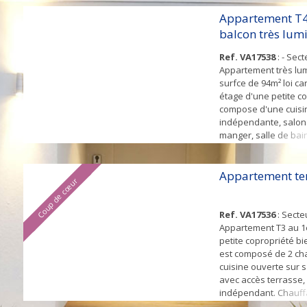
fenêtre PVC double v
Garage + jardin colle
Appartement T4
rapport prix / surface
balcon très lum
Ref. VA17538
: - Sect
Appartement très lu
surfce de 94m² loi ca
étage d'une petite cop
compose d'une cuisi
indépendante, salon 
manger, salle de bain
2 chambres. Chauffage
fenêtre PVC double v
Garage + jardin colle
Appartement te
Coup de cœur
rapport prix / surface
Ref. VA17536
: Secteu
Appartement T3 au 1
petite copropriété bi
est composé de 2 ch
cuisine ouverte sur 
avec accès terrasse,
indépendant. Chauffa
gaz, fenêtre PVC dou