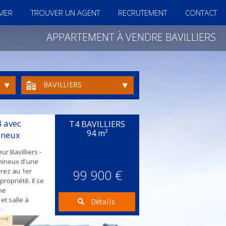
IMER
TROUVER UN AGENT
RECRUTEMENT
CONTACT
APPARTEMENT À VENDRE BAVILLIERS
BAVILLIERS
 avec
T4 BAVILLIERS
94 m²
ineux
eur Bavilliers -
mineux d'une
rrez au 1er
99 900 €
ropriété. Il se
ne
et salle à
Détails
s (baignoire) et
 collectif gaz ,