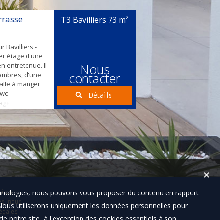
opropriété : 80€
essionnel. A
rrasse
T3 Bavilliers
73 m²
der.
r Bavilliers -
er étage d'une
en entretenue. Il
Nous
contacter
ambres, d'une
salle à manger
 wc
Détails
ge individuel
ble vitrage +
opropriété : 80€
essionnel. A
der.
✕
technologies, nous pouvons vous proposer du contenu en rapport
aires
es-nous
t. Nous utiliserons uniquement les données personnelles pour
égales
e notre site, à l'exception des cookies essentiels à son