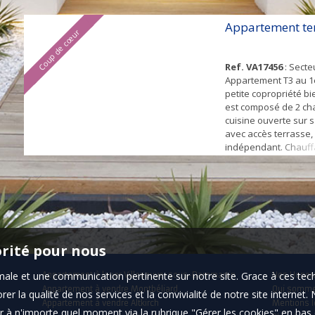
garage. Charges de c
mensuel. Syndic prof
Appartement te
Coup de cœur
visiter sans plus tar
Ref. VA17456
: Secteu
Appartement T3 au 1
petite copropriété bi
est composé de 2 ch
cuisine ouverte sur 
avec accès terrasse,
indépendant. Chauffa
gaz, fenêtre PVC dou
garage. Charges de c
mensuel. Syndic prof
visiter sans plus tar
orité pour nous
timale et une communication pertinente sur notre site. Grace à ces 
Appartement à louer Villeneuve-sous-Dammartin
Nos Honor
Appartement à vendre Montbéliard
Qui somm
er la qualité de nos services et la convivialité de notre site interne
Appartement à vendre Altkirch
Mentions l
 à n'importe quel moment via la rubrique "Gérer les cookies" en bas d