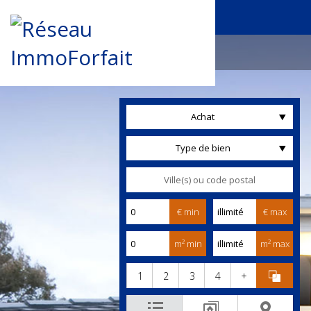
Achat
Type de bien
€ min
€ max
m² min
m² max
1
2
3
4
+