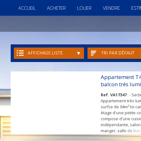
ACCUEIL
ACHETER
LOUER
VENDRE
EST
AFFICHAGE LISTE
TRI PAR DÉFAUT
Appartement T4
balcon très lum
Ref. VA17347
: - Sect
Appartement très lu
surfce de 94m² loi ca
étage d'une petite cop
compose d'une cuisi
indépendante, salon 
manger, salle de bain
2 chambres. Chauffage