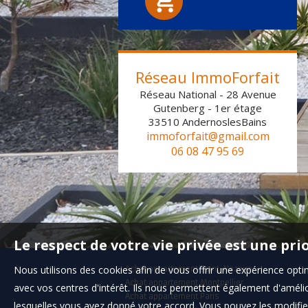
Réseau ImmoForfait
Réseau National - 28 Avenue
Gutenberg - 1er étage
33510
AndernoslesBains
immoforfait@gmail.com
06 08 47 95 69
Le respect de votre vie privée est une pri
Nous utilisons des cookies afin de vous offrir une expérience op
Achat appartement Saint-Nazaire
Achat appartement Montpellier
avec vos centres d'intérêt. Ils nous permettent également d'amélior
Achat appartement Paris
lesquelles vous avez donné votre accord. Vous pouvez les modifier