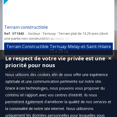
Terrain constructible
Ref. VT1843
: - Secteur : Ternuay - Terrain plat de 13.29 ares (dont
une partie non constructible) au coeur du du Plateau des Mille
Etangs et des Vosges saônoises. Assainnissement autonomome,
Terrain Constructible Ternuay-Melay-et-Saint-Hilaire
viabilité en bodure de route. A visiter sans tarder...
13 a 29 ca
Le respect de votre vie privée est une
✕
priorité pour nous
Achat terrain Lannion
Achat terrain Rivière-Saas-et-Gourby
Nous utilisons des cookies afin de vous offrir une expérience
Achat terrain Saint-Geours-de-Maremne
optimale et une communication pertinente sur notre site.
Achat terrain Salernes
Grace à ces technologies, nous pouvons vous proposer du
Achat terrain Santec
Achat terrain Léon
contenu en rapport avec vos centres d'intérêt. Ils nous
permettent également d'améliorer la qualité de nos services et
Terrain à vendre Vézelois
la convivialité de notre site internet. Nous utiliserons
Terrain à vendre Grand-Charmont
Terrain à vendre Lannion
uniquement les données personnelles pour lesquelles vous