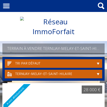
TERRAIN À VENDRE TERNUAY-MELAY-ET-SAINT-HILAIRE
TRI PAR DÉFAUT
TERNUAY-MELAY-ET-SAINT-HILAIRE
A voir absolument
28 000 €