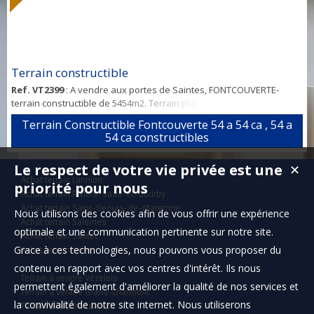
Terrain constructible
Ref. VT2399
: A vendre aux portes de Saintes, FONTCOUVERTE-
terrain constructible de 5454m2. Terrain plat, offrant de belles
possibilités d'aménagement, avec la possibilité de le diviser selon
Terrain Constructible Fontcouverte 54 a 54 ca , 54 a
vos projets. Opportunité idéale pour investisseurs, également pour
54 ca constructibles
particuliers avec la proximité des écoles.
Le respect de votre vie privée est une
✕
Achat terrain Lannion
priorité pour nous
Achat terrain Rivière-Saas-et-Gourby
Achat terrain Saint-Geours-de-Maremne
Nous utilisons des cookies afin de vous offrir une expérience
Achat terrain Salernes
optimale et une communication pertinente sur notre site.
Achat terrain Santec
Grace à ces technologies, nous pouvons vous proposer du
Achat terrain Léon
contenu en rapport avec vos centres d'intérêt. Ils nous
Terrain à vendre Vézelois
permettent également d'améliorer la qualité de nos services et
Terrain à vendre Grand-Charmont
la convivialité de notre site internet. Nous utiliserons
Terrain à vendre Lannion