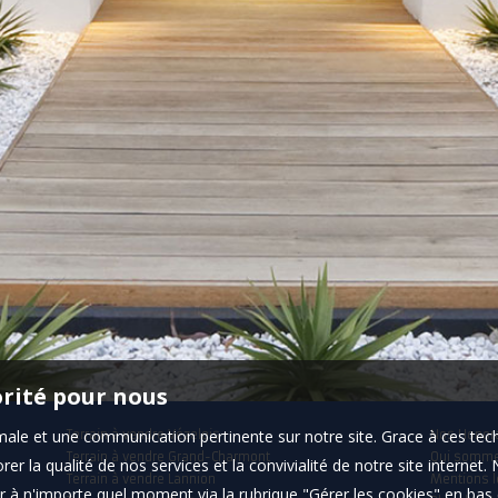
orité pour nous
timale et une communication pertinente sur notre site. Grace à ces 
Terrain à vendre Vézelois
Nos Honor
Terrain à vendre Grand-Charmont
Qui somm
er la qualité de nos services et la convivialité de notre site interne
Terrain à vendre Lannion
Mentions l
 à n'importe quel moment via la rubrique "Gérer les cookies" en bas d