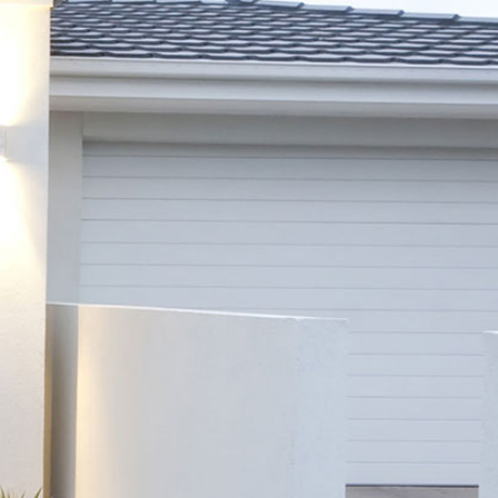
a charge
t charge
s informations
els ce bien est