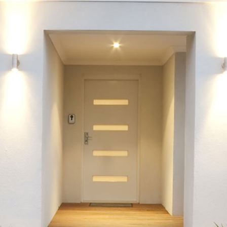
négociation sont à l
acquéreur, le prix es
acquéreur inclus. Le
sur les risques auxqu
exposé sont d...