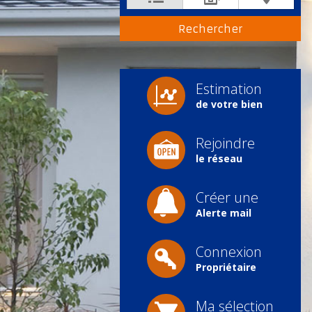
Estimation
de votre bien
Rejoindre
le réseau
Créer une
Alerte mail
Connexion
Propriétaire
Ma sélection