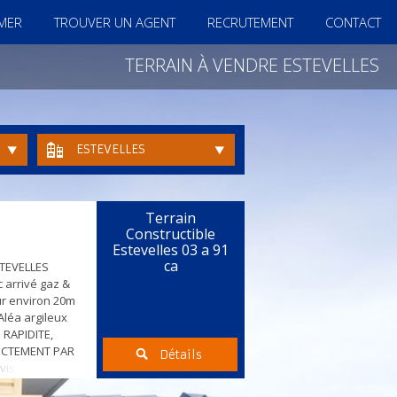
IMER
TROUVER UN AGENT
RECRUTEMENT
CONTACT
TERRAIN À VENDRE ESTEVELLES
ESTEVELLES
Terrain
Constructible
Estevelles 03 a 91
ca
STEVELLES
 arrivé gaz &
ur environ 20m
Aléa argileux
 RAPIDITE,
ECTEMENT PAR
Détails
sible sur les
es de