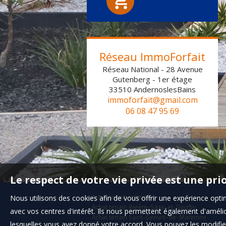
Réseau ImmoForfait
Réseau National - 28 Avenue
Gutenberg - 1er étage
33510
AndernoslesBains
immoforfait@gmail.com
06 08 47 95 69
Le respect de votre vie privée est une pri
Nous utilisons des cookies afin de vous offrir une expérience op
Achat terrain Lannion
Achat terrain Rivière-Saas-et-Gourby
avec vos centres d'intérêt. Ils nous permettent également d'amélior
Achat terrain Saint-Geours-de-Maremne
lesquelles vous avez donné votre accord. Vous pouvez les modifier