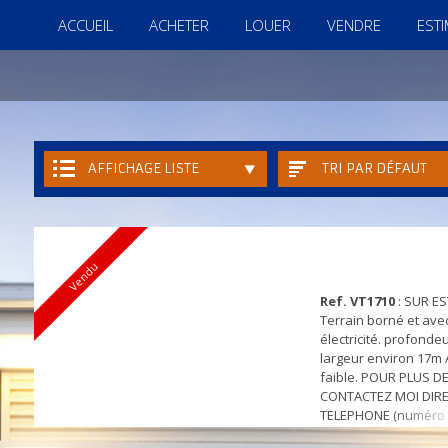
ACCUEIL
ACHETER
LOUER
VENDRE
EST
AFFICHAGE LISTE
TRI PAR DÉFAUT
Vendu
Ref. VT1710
: SUR E
Terrain borné et avec
électricité. profonde
largeur environ 17m 
faible. POUR PLUS DE
CONTACTEZ MOI DIR
TELEPHONE (numéro vi
photos) Les honorair