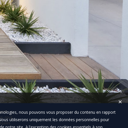
✕
technologies, nous pouvons vous proposer du contenu en rapport
aires
es-nous
t. Nous utiliserons uniquement les données personnelles pour
égales
e notre site, à l'exception des cookies essentiels à son