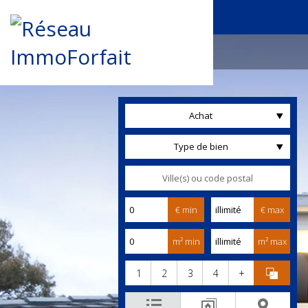
Achat
Type de bien
€ min
€ max
m² min
m² max
1
2
3
4
+