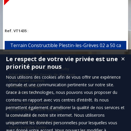
Ref. VT1435
:
Terrain Constructible Plestin-les-Grèves 02 a 50 ca
Le respect de votre vie privée est une
✕
Achat terrain Lannion
priorité pour nous
Achat terrain Rivière-Saas-et-Gourby
Achat terrain Saint-Geours-de-Maremne
Nous utilisons des cookies afin de vous offrir une expérience
Achat terrain Salernes
optimale et une communication pertinente sur notre site.
Achat terrain Santec
Grace à ces technologies, nous pouvons vous proposer du
Achat terrain Léon
contenu en rapport avec vos centres d'intérêt. Ils nous
Terrain à vendre Vézelois
permettent également d'améliorer la qualité de nos services et
Terrain à vendre Grand-Charmont
la convivialité de notre site internet. Nous utiliserons
Terrain à vendre Lannion
Terrain à vendre Noisy-le-Sec
uniquement les données personnelles pour lesquelles vous
Terrain à vendre Santec
avez donné votre accord. Vous pouvez les modifier à