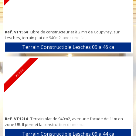
Ref. VT1564
: Libre de constructeur et à 2 mn de Coupvray, sur
Lesches, terrain plat de 940m2, avec une façade de 11m en zone
UB. Il permet la construction d'une maison 4 chambres en
Terrain Constructible Lesches 09 a 46 ca
R+1+combles + garage. Tous les raccordements tout à l'égoût, eau
potable sont installés et neufs. Tous les renseignements sont à
votre disposition Nicolas LECLERE vous offre une disponibilité tout
l'été
Vendu
Ref. VT1214
: Terrain plat de 940m2, avec une façade de 11m en
zone UB. Il permet la construction d'une maison 4 chambres en
R+1+combles + garage. Tous les raccordements tout à l'égoût, eau
Terrain Constructible Lesches 09 a 44 ca