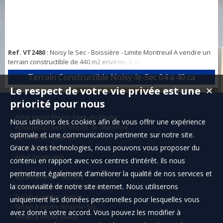
Ref. VT2480
: Noisy le Sec - Boissière - Limite Montreuil A vendre un
terrain constructible de 440 m2 environ, 2 accès au terrain. a
seulement 2 min du nouveau M11 Montreuil hôpital. Diagnostic G1
Terrain Constructible Noisy-le-Sec 04 a 40 ca
réalisé. A saisir rapidement
Le respect de votre vie privée est une
✕
priorité pour nous
Achat terrain Lannion
Achat terrain Rivière-Saas-et-Gourby
Nous utilisons des cookies afin de vous offrir une expérience
Achat terrain Saint-Geours-de-Maremne
optimale et une communication pertinente sur notre site.
Achat terrain Salernes
Grace à ces technologies, nous pouvons vous proposer du
Achat terrain Santec
Achat terrain Léon
contenu en rapport avec vos centres d'intérêt. Ils nous
permettent également d'améliorer la qualité de nos services et
Terrain à vendre Vézelois
la convivialité de notre site internet. Nous utiliserons
Terrain à vendre Grand-Charmont
Terrain à vendre Lannion
uniquement les données personnelles pour lesquelles vous
Terrain à vendre Noisy-le-Sec
avez donné votre accord. Vous pouvez les modifier à
Terrain à vendre Santec