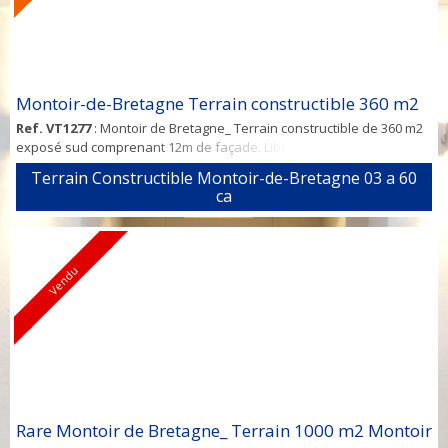
Montoir-de-Bretagne Terrain constructible 360 m2
Ref. VT1277
: Montoir de Bretagne_ Terrain constructible de 360 m2
exposé sud comprenant 12m de façade. Libre de constructeur.
Prévoir raccordement au tout à l'égout ainsi que la viabilisation.
Terrain Constructible Montoir-de-Bretagne 03 a 60
D'autres parcelles sont disponibles, pour plus d'informations
ca
n'hésitez pas à me contacter.
Vendu
Rare Montoir de Bretagne_ Terrain 1000 m2 Montoir