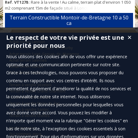
Ref. VT1278
: Rare à la vente ! Au calme, terrain plat d'environ 1 050
m2 comprenant 15m de façade situé à Loncé. Libre de constructeur,
la parcelle permet la construction d'un plain-pied ou d'une maison à
Terrain Constructible Montoir-de-Bretagne 10 a 50
étage avec jardin exposé sud. Pour plus d'information ou organiser
ca
une visite, n'hésitez pas à me contacter.
Le respect de votre vie privée est une
✕
Achat terrain Lannion
priorité pour nous
Achat terrain Rivière-Saas-et-Gourby
Achat terrain Saint-Geours-de-Maremne
Nous utilisons des cookies afin de vous offrir une expérience
Achat terrain Salernes
optimale et une communication pertinente sur notre site.
Achat terrain Santec
Grace à ces technologies, nous pouvons vous proposer du
Achat terrain Léon
contenu en rapport avec vos centres d'intérêt. Ils nous
Terrain à vendre Vézelois
permettent également d'améliorer la qualité de nos services et
Terrain à vendre Grand-Charmont
la convivialité de notre site internet. Nous utiliserons
Terrain à vendre Lannion
Terrain à vendre Noisy-le-Sec
uniquement les données personnelles pour lesquelles vous
Terrain à vendre Santec
avez donné votre accord. Vous pouvez les modifier à
Terrain à vendre Chelles
n'importe quel moment via la rubrique "Gérer les cookies" en
bas de notre site, à l'exception des cookies essentiels à son
Nos Honoraires
Qui sommes-nous
fonctionnement. Pour plus d'informations sur vos données