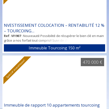
NVESTISSEMENT COLOCATION – RENTABILITÉ 12 %
– TOURCOING...
Ref. VI1907
: Nouveauté Possibilité de récupérer le bien clé en main
grâce a nos forfait tout compris!! Suivi de chantier ameublement
décoration mise en place de locataire A partir de 2500 euros En
Immeuble Tourcoing
150 m²
vente chez Votre nouvelle agence spécialisée dans
l’investissement sur la métropole. Contact Domenico 0761136226
Immeuble de rapport 12% INVESTISSEMENT COLOCATION –
Spécial investisseur
470 000 €
RENTABILITÉ 12 % – T...
Immeuble de rapport 10 appartements tourcoing