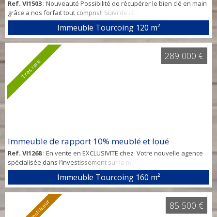
Ref. VI1503
: Nouveauté Possibilité de récupérer le bien clé en main
grâce a nos forfait tout compris!! Suivi de chantier ameublement
décoration mise en place de locataire A partir de 2500 euros En
Immeuble Tourcoing
120 m²
vente chez Votre nouvelle agence spécialisée dans
l’investissement sur la métropole. Contact Domenico 0761136226
Immeuble de rapport 13% Secteur Tourcoing à proximité immédiate
289 000 €
de...
Très rare
Immeuble de rapport 10% meublé et loué
Ref. VI1268
: En vente en EXCLUSIVITE chez Votre nouvelle agence
spécialisée dans l’investissement sur la métropole. Contact
Domenico 0761136226 Immeuble de rapport 9 % vendu meublé et
Immeuble Tourcoing
160 m²
loué Secteur Tourcoing centre à proximité immédiate des
transports en commun, des universités et des commodités ce qui
conviendra parfaitement pour une colocation de 6 personnes pour
85 500 €
étudiants et...