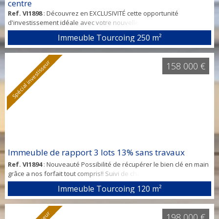
centre
Ref. VI1898
: Découvrez en EXCLUSIVITÉ cette opportunité
d'investissement idéale avec votre nouvelle agence spécialisée sur
la métropole. Votre Projet d'Investissement Simplifié avec Nos
Immeuble Tourcoing
250 m²
Forfaits Clé en Main Nous vous offrons la possibilité de récupérer
ce bien clé en main grâce à nos forfaits tout compris, conçus pour
vous décharger de toutes les contraintes : Suivi de
Spécial investisseur
158 000 €
chantierAmeublement et décorat...
Immeuble de rapport 3 lots 13% sans travaux
Ref. VI1894
: Nouveauté Possibilité de récupérer le bien clé en main
grâce a nos forfait tout compris!! Suivi de chantier ameublement
décoration mise en place de locataire A partir de 2500 euros En
Immeuble Tourcoing
120 m²
vente chez Votre nouvelle agence spécialisée dans
l’investissement sur la métropole. Contact Domenico 0761136226
Immeuble de rapport 12% Secteur Tourcoing à proximité immédiate
198 000 €