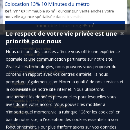
Colocation 13% 10 Minutes du métro
Ref. VI1167
: Immeuble 95 m² Tourcoing En vente enchez Votre
nouvelle agence spécialisée dans l'investissement sur la
métropole. Contact Domenico [Coordonnées masquées] Immeuble
Immeuble Tourcoing
95 m²
de rapport 13% Secteur Tourcoing à proximité immédiate des
Le respect de votre vie privée est une
✕
transports en commun, des universités et des commodités ce qui
conviendra parfaitement pour une colocation de 5 personnes pour
priorité pour nous
Achat immeuble Roubaix
étudiants et salariés. Maison...
Achat immeuble Tourcoing
Nous utilisons des cookies afin de vous offrir une expérience
Achat immeuble Lille
optimale et une communication pertinente sur notre site.
Achat immeuble Narbonne
Grace à ces technologies, nous pouvons vous proposer du
Achat immeuble Croix
Achat immeuble Villeneuve-d'Ascq
contenu en rapport avec vos centres d'intérêt. Ils nous
permettent également d'améliorer la qualité de nos services et
Immeuble à vendre Roubaix
la convivialité de notre site internet. Nous utiliserons
Immeuble à vendre Ronchin
Immeuble à vendre Tourcoing
uniquement les données personnelles pour lesquelles vous
Immeuble à vendre Roubaix
avez donné votre accord. Vous pouvez les modifier à
Immeuble à vendre Villeneuve-d'Ascq
n'importe quel moment via la rubrique "Gérer les cookies" en
Immeuble à vendre Roubaix
bas de notre site, à l'exception des cookies essentiels à son
Nos Honoraires
fonctionnement. Pour plus d'informations sur vos données