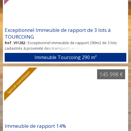
Exceptionnel Immeuble de rapport de 3 lots à
TOURCOING
Ref. VI1282
: Exceptionnel immeuble de rapport 290m2 de 3 lots
cadastrés à proximité des transports en commun, des commerces
(Mcdo, Burger king, Boulangerie, Pharmacie..Etc) et de l'axe
Immeuble Tourcoing
290 m²
d'autoroute à TOURCOING. L'immeuble est libre d'occupation. AU
REZ DE CHAUSSEE : --> 1 T5 avec petit extérieur de150m2- 1300€ --> 1
Local commercial de 40m2 - 700€ AU 1ER ETAGE : --> 1 T4 en triplex
Spécial investisseur
145 998 €
de 100m...
Immeuble de rapport 14%