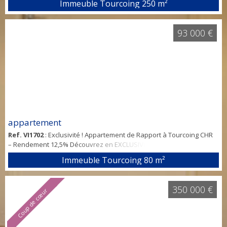
Immeuble Tourcoing
250 m²
Forfaits Clé en Main Nous vous offrons la possibilité de récupérer
ce bien clé en main grâce à nos forfaits tout compris, conçus pour
vous décharger de toutes les contraintes : Suivi de
93 000 €
chantierAmeublement et décorat...
appartement
Ref. VI1702
: Exclusivité ! Appartement de Rapport à Tourcoing CHR
– Rendement 12,5% Découvrez en EXCLUSIVITÉ cette opportunité
d'investissement idéale avec votre nouvelle agence spécialisée sur
Immeuble Tourcoing
80 m²
la métropole. Votre Projet d'Investissement Simplifié avec Nos
Forfaits Clé en Main Nous vous offrons la possibilité de récupérer
ce bien clé en main grâce à nos forfaits tout compris, conçus pour
350 000 €
Coup de cœur
vous décha...