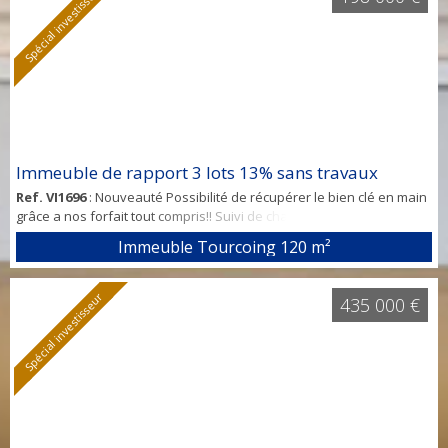
Spécial investisseur
de...
Immeuble de rapport 3 lots 13% sans travaux
Ref. VI1696
: Nouveauté Possibilité de récupérer le bien clé en main
grâce a nos forfait tout compris!! Suivi de chantier ameublement
décoration mise en place de locataire A partir de 2500 euros En
Immeuble Tourcoing
120 m²
vente chez Votre nouvelle agence spécialisée dans
l’investissement sur la métropole. Contact Domenico 0761136226
Immeuble de rapport 12% Secteur Tourcoing à proximité immédiate
Spécial investisseur
435 000 €
de...