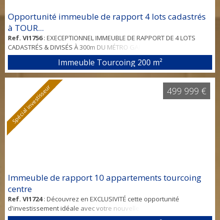
Opportunité immeuble de rapport 4 lots cadastrés
à TOUR...
Ref. VI1756
: EXECEPTIONNEL IMMEUBLE DE RAPPORT DE 4 LOTS
CADASTRÉS & DIVISÉS À 300m DU MÉTRO GARE DE TOURCOING ET
CENTRE-VILLE DE TOURCOING. Un règlement de copropriéte et le
Immeuble Tourcoing
200 m²
relevé des surfaces ont été réalisées par un géomètre ce qui
permettrait une vente " à la découpe " DESCRIPTIF DES
APPARTEMENTS : --> Appt 1 (RDC) T3 : 70,8 m2 + cave 64 m2 + 103 m2
Spécial investisseur
499 999 €
de jardin - DPE E - GES E --> Appt...
Immeuble de rapport 10 appartements tourcoing
centre
Ref. VI1724
: Découvrez en EXCLUSIVITÉ cette opportunité
d'investissement idéale avec votre nouvelle agence spécialisée sur
la métropole. Votre Projet d'Investissement Simplifié avec Nos