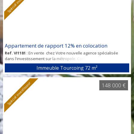
Spécial investisseur
Appartement de rapport 12% en colocation
Ref. VI1181
: En vente chez Votre nouvelle agence spécialisée
dans l'investissement sur la métropole. Contact Domenico
[Coordonnées masquées] Immeuble de rapport 12 % Secteur
Immeuble Tourcoing
72 m²
Tourcoing CHR au pied du métro situé à proximité immédiate des
transports en commun, des universités et des commodités cet
appartement de 72 m2 conviendra parfaitement pour une
Spécial investisseur
148 000 €
colocation de 3 personnes pour étudia...