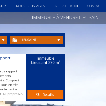
IMER
TROUVER UN AGENT
RECRUTEMENT
CONTACT
IMMEUBLE À VENDRE LIEUSAINT
LIEUSAINT
pport
Immeuble
Lieusaint
280 m²
e de rapport
tements
oués. Composé
. Tous en très
partement a
 EDF propres. A
Détails
ces et 15 à
² 650€ f2 32m²