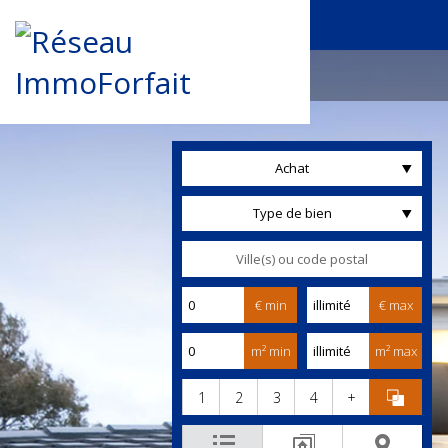
Achat
Type de bien
€ min
€ max
m² min
m² max
1
2
3
4
+