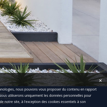
✕
technologies, nous pouvons vous proposer du contenu en rapport
aires
t. Nous utiliserons uniquement les données personnelles pour
es-nous
e notre site, à l'exception des cookies essentiels à son
égales