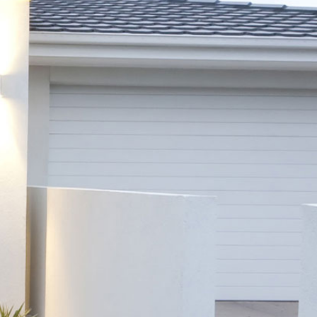
00€ f2 33m²