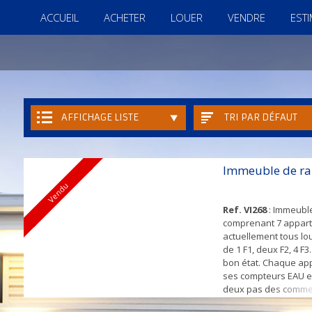
ACCUEIL
ACHETER
LOUER
VENDRE
EST
AFFICHAGE LISTE
TRI PAR DÉFAUT
Immeuble de ra
Vendu
Ref. VI268
: Immeubl
comprenant 7 appar
actuellement tous l
de 1 F1, deux F2, 4 F3
bon état. Chaque ap
ses compteurs EAU et
deux pas des commer
pied du RER D f3 40m