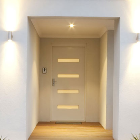
700€ f1 30m² 6
500€ ...