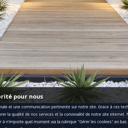
orité pour nous
timale et une communication pertinente sur notre site. Grace à ces 
Immeuble à vendre Roubaix
Nos Honor
er la qualité de nos services et la convivialité de notre site interne
Immeuble à vendre Ronchin
Qui somm
 à n'importe quel moment via la rubrique "Gérer les cookies" en bas d
Immeuble à vendre Tourcoing
Mentions l