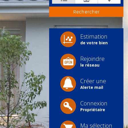
Estimation
de votre bien
Rejoindre
le réseau
Créer une
Alerte mail
Connexion
Propriétaire
Ma sélection