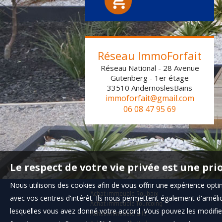
Réseau ImmoForfait
Réseau National - 28 Avenue
Gutenberg - 1er étage
33510
AndernoslesBains
immoforfait@gmail.com
06 08 47 95 69
Le respect de votre vie privée est une pri
Nous utilisons des cookies afin de vous offrir une expérience op
Achat immeuble Roubaix
avec vos centres d'intérêt. Ils nous permettent également d'amélior
Achat immeuble Tourcoing
lesquelles vous avez donné votre accord. Vous pouvez les modifier
Achat immeuble Lille