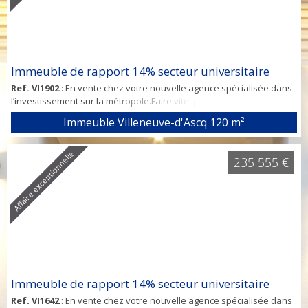
Immeuble de rapport 14% secteur universitaire
Ref. VI1902
: En vente chez votre nouvelle agence spécialisée dans
l’investissement sur la métropole.Faire vite, produit rare !Immeuble
de rapport : rendement de 14%Contactez Domenico au 07 61 13 62
Immeuble Villeneuve-d'Ascq
120 m²
26Secteur Pont de Bois, proche du centre et à proximité immédiate
des transports en commun (métro à 800 mètres), des universités et
des commodités. Ce bien conviendra parfaitement pour une
Affaire exceptionnelle
235 555 €
colocation de 8 ...
Immeuble de rapport 14% secteur universitaire
Ref. VI1642
: En vente chez votre nouvelle agence spécialisée dans