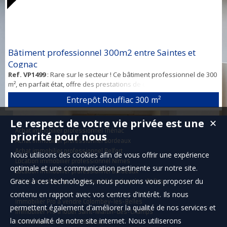
Bâtiment professionnel 300m2 entre Saintes et
Cognac
Ref. VP1499
: Rare sur le secteur ! Ce bâtiment professionnel de 300
m², en parfait état, offre des prestations de qualité et ne nécessite
aucun travaux. Parfait pour une activité artisanale, industrielle
Entrepôt Rouffiac
300 m²
légère ou tertiaire. Caractéristiques principales : Surface totale : 300
m2 État irréprochable – comme neuf Toiture équipée de panneaux
Le respect de votre vie privée est une
✕
solaires Assainissement conforme Fibre optique installée Bâtime...
Achat immobilier professionnel Thénac
priorité pour nous
Achat immobilier professionnel Bordeaux
Achat immobilier professionnel Belfort
Nous utilisons des cookies afin de vous offrir une expérience
Location immobilier professionnel Nîmes
optimale et une communication pertinente sur notre site.
Location immobilier professionnel Bordeaux
Grace à ces technologies, nous pouvons vous proposer du
Achat immobilier professionnel Colombey-les-Belles
contenu en rapport avec vos centres d'intérêt. Ils nous
Immobilier Pro à vendre Colombey-les-Belles
permettent également d'améliorer la qualité de nos services et
Immobilier Pro à louer Saint-Martin-des-Champs
la convivialité de notre site internet. Nous utiliserons
Immobilier Pro à vendre Bouliac