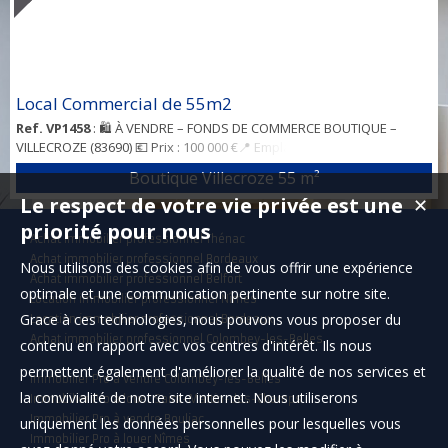
Local Commercial de 55m2
Ref. VP1458
: 🛍️ À VENDRE – FONDS DE COMMERCE BOUTIQUE –
VILLECROZE (83690) 💶 Prix : 100 000 €📍 Emplacement : Centre du
village de Villecroze📐 Surface : 55 m² entièrement modulables🏢
Boutique Villecroze
55 m²
Type de local : Indépendant, en parfait état🔑 Activité : Libre – idéal
Le respect de votre vie privée est une
✕
pour commerce, bureau ou atelier Description : Située en plein
cœur de Villecroze, cette boutique de 55 m² offre une visibilité
priorité pour nous
Achat immobilier professionnel Thénac
optimale grâce à sa la...
Achat immobilier professionnel Bordeaux
Nous utilisons des cookies afin de vous offrir une expérience
Achat immobilier professionnel Belfort
optimale et une communication pertinente sur notre site.
Location immobilier professionnel Nîmes
Grace à ces technologies, nous pouvons vous proposer du
Location immobilier professionnel Bordeaux
Achat immobilier professionnel Colombey-les-Belles
contenu en rapport avec vos centres d'intérêt. Ils nous
permettent également d'améliorer la qualité de nos services et
Immobilier Pro à vendre Colombey-les-Belles
la convivialité de notre site internet. Nous utiliserons
Immobilier Pro à louer Saint-Martin-des-Champs
Immobilier Pro à vendre Bouliac
uniquement les données personnelles pour lesquelles vous
Immobilier Pro à louer Nîmes